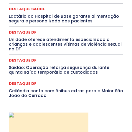
QUALIFICAÇÃO PROFISSIONAL
RESIDÊNCIA
DESTAQUE SAÚDE
Rio de Janeiro
Rio Grande do Sul
Roraima
Santa Catarina
São Paulo
SARAMPO
SAÚDE
Lactário do Hospital de Base garante alimentação
segura e personalizada aos pacientes
Saúde Agora
SEGURANÇA
Soltando o Verbo
TÁ FROID?
TEATRO
TECNOLOGIA
TIC TAC
Tocantins
Utilidade Pública
ZikaVirus
DESTAQUE DF
Unidade oferece atendimento especializado a
Mais
crianças e adolescentes vítimas de violência sexual
no DF
DESTAQUE DF
Saidão: Operação reforça segurança durante
quinta saída temporária de custodiados
DESTAQUE DF
Ceilândia conta com ônibus extras para o Maior São
João do Cerrado