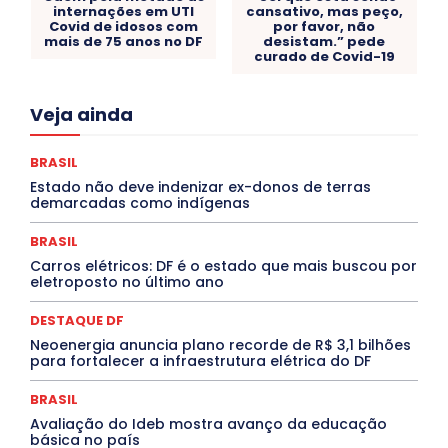
internações em UTI
cansativo, mas peço,
Covid de idosos com
por favor, não
mais de 75 anos no DF
desistam.” pede
curado de Covid-19
Acre
Alagoas
Amazonas
Bahia
BRASIL
Veja ainda
Ceará
Chikungunya
CLDF
COLUNAS
COMPORTAMENTO
CONCURSOS PÚBLICOS
Congressuanas & Esplanadumas
CONTRATO TEMPORÁRIO
BRASIL
Covid-19
Crônica Política
Crônicas
CULTURA
Estado não deve indenizar ex-donos de terras
Cultura e Tal
DANÇA
Dengue
Denuncia
demarcadas como indígenas
DESTAQUE BRASIL
DESTAQUE DF
DESTAQUE SAÚDE
DESTAQUES
Destaques Enfermagem Unida
BRASIL
DESTAQUES OUTROS
DISTRITO FEDERAL
EDUCAÇÃO
Carros elétricos: DF é o estado que mais buscou por
ELEIÇÕES
EMPREGO E OPORTUNIDADES
ENTORNO
eletroposto no último ano
Especial
Espírito Santo
ESPORTE
ESTÁGIO
EVENTOS
EXPOSIÇÃO
Featured
Febre Amarela
DESTAQUE DF
Febre Oropouche
FILMES
Goiás
INTELIGÊNCIA ARTIFICIAL
INTERNACIONAL
Neoenergia anuncia plano recorde de R$ 3,1 bilhões
Jogos Online
JUDICIÁRIO
LITERATURA
Maranhão
para fortalecer a infraestrutura elétrica do DF
Marburg
Mato Grosso
Mato Grosso do Sul
MEIO AMBIENTE
Minas Gerais
MOBILIDADE
MPOX
BRASIL
MÚSICA
O Plantonista
Opinião
Oropouche
Pará
Avaliação do Ideb mostra avanço da educação
Paraíba
Paraná
Pernambuco
Piauí
POLÍTICA
básica no país
PROCESSO SELETIVO
PUBLIEDITORIAL