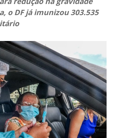
para redução na gravidade
a, o DF já imunizou 303.535
itário