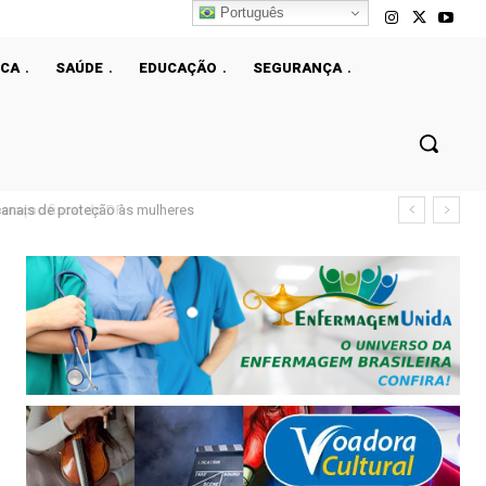
Português
ICA
SAÚDE
EDUCAÇÃO
SEGURANÇA
çao fiscal do DF