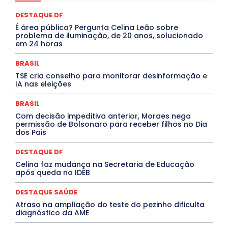
COMPORTAMENTO
CONCURSOS PÚBLICOS
Congressuanas & Esplanadumas
CONTRATO TEMPORÁRIO
DESTAQUE DF
Covid-19
Crônica Política
Crônicas
CULTURA
É área pública? Pergunta Celina Leão sobre
Cultura e Tal
DANÇA
Dengue
Denuncia
problema de iluminação, de 20 anos, solucionado
DESTAQUE BRASIL
DESTAQUE DF
DESTAQUE SAÚDE
em 24 horas
DESTAQUES
Destaques Enfermagem Unida
DESTAQUES OUTROS
DISTRITO FEDERAL
EDUCAÇÃO
BRASIL
ELEIÇÕES
EMPREGO E OPORTUNIDADES
ENTORNO
TSE cria conselho para monitorar desinformação e
Especial
Espírito Santo
ESPORTE
ESTÁGIO
IA nas eleições
EVENTOS
EXPOSIÇÃO
Featured
Febre Amarela
Febre Oropouche
FILMES
Goiás
BRASIL
INTELIGÊNCIA ARTIFICIAL
INTERNACIONAL
Jogos Online
JUDICIÁRIO
LITERATURA
Maranhão
Com decisão impeditiva anterior, Moraes nega
Marburg
Mato Grosso
Mato Grosso do Sul
permissão de Bolsonaro para receber filhos no Dia
dos Pais
MEIO AMBIENTE
Minas Gerais
MOBILIDADE
MPOX
MÚSICA
O Plantonista
Opinião
Oropouche
Pará
Paraíba
Paraná
Pernambuco
Piauí
POLÍTICA
DESTAQUE DF
PROCESSO SELETIVO
PUBLIEDITORIAL
Celina faz mudança na Secretaria de Educação
QUALIFICAÇÃO PROFISSIONAL
RESIDÊNCIA
após queda no IDEB
Rio de Janeiro
Rio Grande do Sul
Roraima
Santa Catarina
São Paulo
SARAMPO
SAÚDE
DESTAQUE SAÚDE
Saúde Agora
SEGURANÇA
Soltando o Verbo
Atraso na ampliação do teste do pezinho dificulta
TÁ FROID?
TEATRO
TECNOLOGIA
TIC TAC
diagnóstico da AME
Tocantins
Utilidade Pública
ZikaVirus