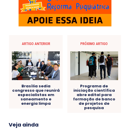
ARTIGO ANTERIOR
PRÓXIMO ARTIGO
Brasília sedia
Programa de
congresso que reunirá
iniciação científica
especialistas em
abre edital para
saneamento e
formação de banco
energia limpa
de projetos de
pesquisa
Acre
Alagoas
Amazonas
Bahia
BRASIL
Veja ainda
Ceará
Chikungunya
CLDF
COLUNAS