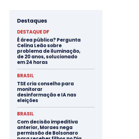
Destaques
DESTAQUE DF
É área pública? Pergunta
Celina Leão sobre
problema de iluminação,
de 20 anos, solucionado
em 24 horas
BRASIL
TSE cria conselho para
monitorar
desinformação e IA nas
eleições
BRASIL
Com decisão impeditiva
anterior, Moraes nega
permissão de Bolsonaro
para receber filhos no Dia