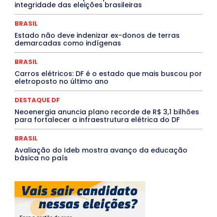
integridade das eleições brasileiras
PROCESSO SELETIVO
PUBLIEDITORIAL
QUALIFICAÇÃO PROFISSIONAL
RESIDÊNCIA
BRASIL
Rio de Janeiro
Rio Grande do Sul
Roraima
Santa Catarina
São Paulo
SARAMPO
SAÚDE
Estado não deve indenizar ex-donos de terras
demarcadas como indígenas
Saúde Agora
SEGURANÇA
Soltando o Verbo
TÁ FROID?
TEATRO
TECNOLOGIA
TIC TAC
Tocantins
Utilidade Pública
ZikaVirus
BRASIL
Carros elétricos: DF é o estado que mais buscou por
Mais
eletroposto no último ano
DESTAQUE DF
Neoenergia anuncia plano recorde de R$ 3,1 bilhões
para fortalecer a infraestrutura elétrica do DF
BRASIL
Avaliação do Ideb mostra avanço da educação
básica no país