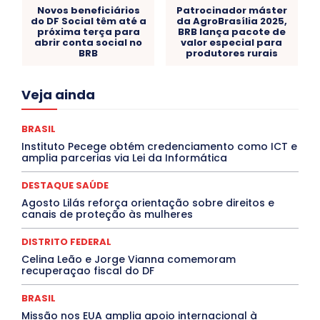
Novos beneficiários
Patrocinador máster
do DF Social têm até a
da AgroBrasília 2025,
próxima terça para
BRB lança pacote de
abrir conta social no
valor especial para
BRB
produtores rurais
Acre
Alagoas
Amazonas
Bahia
BRASIL
Veja ainda
Ceará
Chikungunya
CLDF
COLUNAS
COMPORTAMENTO
CONCURSOS PÚBLICOS
Congressuanas & Esplanadumas
CONTRATO TEMPORÁRIO
BRASIL
Covid-19
Crônica Política
Crônicas
CULTURA
Instituto Pecege obtém credenciamento como ICT e
Cultura e Tal
DANÇA
Dengue
Denuncia
amplia parcerias via Lei da Informática
DESTAQUE BRASIL
DESTAQUE DF
DESTAQUE SAÚDE
DESTAQUES
Destaques Enfermagem Unida
DESTAQUE SAÚDE
DESTAQUES OUTROS
DISTRITO FEDERAL
EDUCAÇÃO
Agosto Lilás reforça orientação sobre direitos e
ELEIÇÕES
EMPREGO E OPORTUNIDADES
ENTORNO
canais de proteção às mulheres
Especial
Espírito Santo
ESPORTE
ESTÁGIO
EVENTOS
EXPOSIÇÃO
Featured
Febre Amarela
DISTRITO FEDERAL
Febre Oropouche
FILMES
Goiás
INTELIGÊNCIA ARTIFICIAL
INTERNACIONAL
Celina Leão e Jorge Vianna comemoram
Jogos Online
JUDICIÁRIO
LITERATURA
Maranhão
recuperaçao fiscal do DF
Marburg
Mato Grosso
Mato Grosso do Sul
MEIO AMBIENTE
Minas Gerais
MOBILIDADE
MPOX
BRASIL
MÚSICA
O Plantonista
Opinião
Oropouche
Pará
Missão nos EUA amplia apoio internacional à
Paraíba
Paraná
Pernambuco
Piauí
POLÍTICA