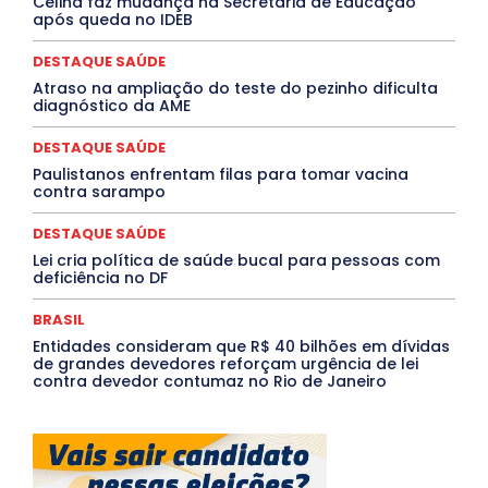
Celina faz mudança na Secretaria de Educação
QUALIFICAÇÃO PROFISSIONAL
RESIDÊNCIA
após queda no IDEB
Rio de Janeiro
Rio Grande do Sul
Roraima
Santa Catarina
São Paulo
SARAMPO
SAÚDE
DESTAQUE SAÚDE
Saúde Agora
SEGURANÇA
Soltando o Verbo
Atraso na ampliação do teste do pezinho dificulta
TÁ FROID?
TEATRO
TECNOLOGIA
TIC TAC
diagnóstico da AME
Tocantins
Utilidade Pública
ZikaVirus
DESTAQUE SAÚDE
Mais
Paulistanos enfrentam filas para tomar vacina
contra sarampo
DESTAQUE SAÚDE
Lei cria política de saúde bucal para pessoas com
deficiência no DF
BRASIL
Entidades consideram que R$ 40 bilhões em dívidas
de grandes devedores reforçam urgência de lei
contra devedor contumaz no Rio de Janeiro