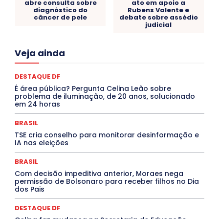
abre consulta sobre
ato em apoio a
diagnóstico do
Rubens Valente e
câncer de pele
debate sobre assédio
judicial
Acre
Alagoas
Amazonas
Bahia
BRASIL
Veja ainda
Ceará
Chikungunya
CLDF
COLUNAS
COMPORTAMENTO
CONCURSOS PÚBLICOS
Congressuanas & Esplanadumas
CONTRATO TEMPORÁRIO
DESTAQUE DF
Covid-19
Crônica Política
Crônicas
CULTURA
É área pública? Pergunta Celina Leão sobre
Cultura e Tal
DANÇA
Dengue
Denuncia
problema de iluminação, de 20 anos, solucionado
DESTAQUE BRASIL
DESTAQUE DF
DESTAQUE SAÚDE
em 24 horas
DESTAQUES
Destaques Enfermagem Unida
DESTAQUES OUTROS
DISTRITO FEDERAL
EDUCAÇÃO
BRASIL
ELEIÇÕES
EMPREGO E OPORTUNIDADES
ENTORNO
TSE cria conselho para monitorar desinformação e
Especial
Espírito Santo
ESPORTE
ESTÁGIO
IA nas eleições
EVENTOS
EXPOSIÇÃO
Featured
Febre Amarela
Febre Oropouche
FILMES
Goiás
BRASIL
INTELIGÊNCIA ARTIFICIAL
INTERNACIONAL
Jogos Online
JUDICIÁRIO
LITERATURA
Maranhão
Com decisão impeditiva anterior, Moraes nega
Marburg
Mato Grosso
Mato Grosso do Sul
permissão de Bolsonaro para receber filhos no Dia
dos Pais
MEIO AMBIENTE
Minas Gerais
MOBILIDADE
MPOX
MÚSICA
O Plantonista
Opinião
Oropouche
Pará
Paraíba
Paraná
Pernambuco
Piauí
POLÍTICA
DESTAQUE DF
PROCESSO SELETIVO
PUBLIEDITORIAL