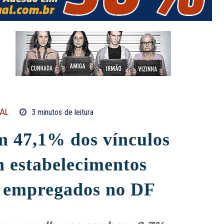
AL
3
minutos
de leitura
 47,1% dos vínculos
m estabelecimentos
s empregados no DF