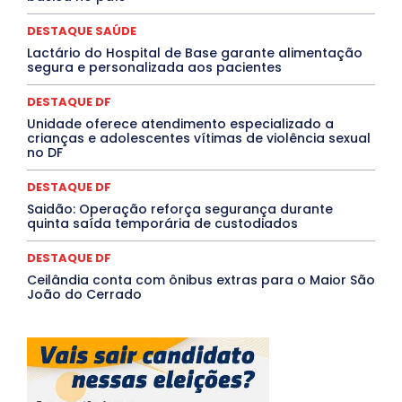
PROCESSO SELETIVO
PUBLIEDITORIAL
QUALIFICAÇÃO PROFISSIONAL
RESIDÊNCIA
DESTAQUE SAÚDE
Rio de Janeiro
Rio Grande do Sul
Roraima
Santa Catarina
São Paulo
SARAMPO
SAÚDE
Lactário do Hospital de Base garante alimentação
segura e personalizada aos pacientes
Saúde Agora
SEGURANÇA
Soltando o Verbo
TÁ FROID?
TEATRO
TECNOLOGIA
TIC TAC
Tocantins
Utilidade Pública
ZikaVirus
DESTAQUE DF
Unidade oferece atendimento especializado a
Mais
crianças e adolescentes vítimas de violência sexual
no DF
DESTAQUE DF
Saidão: Operação reforça segurança durante
quinta saída temporária de custodiados
DESTAQUE DF
Ceilândia conta com ônibus extras para o Maior São
João do Cerrado