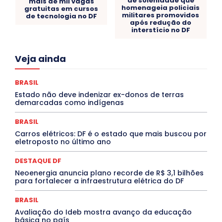
de solenidade que
mais de mil vagas
homenageia policiais
gratuitas em cursos
militares promovidos
de tecnologia no DF
após redução do
interstício no DF
Acre
Alagoas
Amazonas
Bahia
BRASIL
Veja ainda
Ceará
Chikungunya
CLDF
COLUNAS
COMPORTAMENTO
CONCURSOS PÚBLICOS
Congressuanas & Esplanadumas
CONTRATO TEMPORÁRIO
BRASIL
Covid-19
Crônica Política
Crônicas
CULTURA
Estado não deve indenizar ex-donos de terras
Cultura e Tal
DANÇA
Dengue
Denuncia
demarcadas como indígenas
DESTAQUE BRASIL
DESTAQUE DF
DESTAQUE SAÚDE
DESTAQUES
Destaques Enfermagem Unida
BRASIL
DESTAQUES OUTROS
DISTRITO FEDERAL
EDUCAÇÃO
Carros elétricos: DF é o estado que mais buscou por
ELEIÇÕES
EMPREGO E OPORTUNIDADES
ENTORNO
eletroposto no último ano
Especial
Espírito Santo
ESPORTE
ESTÁGIO
EVENTOS
EXPOSIÇÃO
Featured
Febre Amarela
DESTAQUE DF
Febre Oropouche
FILMES
Goiás
INTELIGÊNCIA ARTIFICIAL
INTERNACIONAL
Neoenergia anuncia plano recorde de R$ 3,1 bilhões
Jogos Online
JUDICIÁRIO
LITERATURA
Maranhão
para fortalecer a infraestrutura elétrica do DF
Marburg
Mato Grosso
Mato Grosso do Sul
MEIO AMBIENTE
Minas Gerais
MOBILIDADE
MPOX
BRASIL
MÚSICA
O Plantonista
Opinião
Oropouche
Pará
Avaliação do Ideb mostra avanço da educação
Paraíba
Paraná
Pernambuco
Piauí
POLÍTICA
básica no país