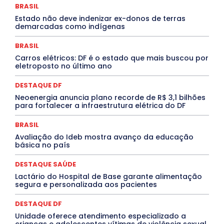
DESTAQUES
Destaques Enfermagem Unida
BRASIL
DESTAQUES OUTROS
DISTRITO FEDERAL
EDUCAÇÃO
Estado não deve indenizar ex-donos de terras
ELEIÇÕES
EMPREGO E OPORTUNIDADES
ENTORNO
demarcadas como indígenas
Especial
Espírito Santo
ESPORTE
ESTÁGIO
EVENTOS
EXPOSIÇÃO
Featured
Febre Amarela
BRASIL
Febre Oropouche
FILMES
Goiás
INTELIGÊNCIA ARTIFICIAL
INTERNACIONAL
Carros elétricos: DF é o estado que mais buscou por
Jogos Online
JUDICIÁRIO
LITERATURA
Maranhão
eletroposto no último ano
Marburg
Mato Grosso
Mato Grosso do Sul
MEIO AMBIENTE
Minas Gerais
MOBILIDADE
MPOX
DESTAQUE DF
MÚSICA
O Plantonista
Opinião
Oropouche
Pará
Neoenergia anuncia plano recorde de R$ 3,1 bilhões
Paraíba
Paraná
Pernambuco
Piauí
POLÍTICA
para fortalecer a infraestrutura elétrica do DF
PROCESSO SELETIVO
PUBLIEDITORIAL
QUALIFICAÇÃO PROFISSIONAL
RESIDÊNCIA
BRASIL
Rio de Janeiro
Rio Grande do Sul
Roraima
Santa Catarina
São Paulo
SARAMPO
SAÚDE
Avaliação do Ideb mostra avanço da educação
básica no país
Saúde Agora
SEGURANÇA
Soltando o Verbo
TÁ FROID?
TEATRO
TECNOLOGIA
TIC TAC
Tocantins
Utilidade Pública
ZikaVirus
DESTAQUE SAÚDE
Lactário do Hospital de Base garante alimentação
Mais
segura e personalizada aos pacientes
DESTAQUE DF
Unidade oferece atendimento especializado a
crianças e adolescentes vítimas de violência sexual