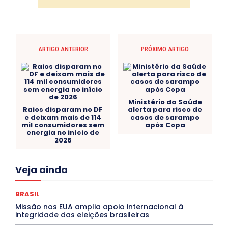
ARTIGO ANTERIOR
PRÓXIMO ARTIGO
Ministério da Saúde
Raios disparam no DF
alerta para risco de
e deixam mais de 114
casos de sarampo
mil consumidores sem
após Copa
energia no início de
2026
Acre
Alagoas
Amazonas
Bahia
BRASIL
Veja ainda
Ceará
Chikungunya
CLDF
COLUNAS
COMPORTAMENTO
CONCURSOS PÚBLICOS
Congressuanas & Esplanadumas
CONTRATO TEMPORÁRIO
BRASIL
Covid-19
Crônica Política
Crônicas
CULTURA
Missão nos EUA amplia apoio internacional à
Cultura e Tal
DANÇA
Dengue
Denuncia
integridade das eleições brasileiras
DESTAQUE BRASIL
DESTAQUE DF
DESTAQUE SAÚDE