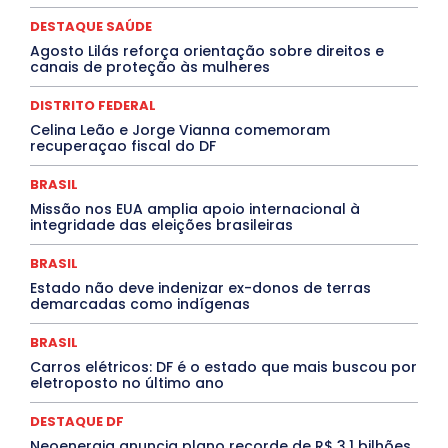
DESTAQUES
Destaques Enfermagem Unida
DESTAQUE SAÚDE
DESTAQUES OUTROS
DISTRITO FEDERAL
EDUCAÇÃO
Agosto Lilás reforça orientação sobre direitos e
ELEIÇÕES
EMPREGO E OPORTUNIDADES
ENTORNO
canais de proteção às mulheres
Especial
Espírito Santo
ESPORTE
ESTÁGIO
EVENTOS
EXPOSIÇÃO
Featured
Febre Amarela
DISTRITO FEDERAL
Febre Oropouche
FILMES
Goiás
INTELIGÊNCIA ARTIFICIAL
INTERNACIONAL
Celina Leão e Jorge Vianna comemoram
Jogos Online
JUDICIÁRIO
LITERATURA
Maranhão
recuperaçao fiscal do DF
Marburg
Mato Grosso
Mato Grosso do Sul
MEIO AMBIENTE
Minas Gerais
MOBILIDADE
MPOX
BRASIL
MÚSICA
O Plantonista
Opinião
Oropouche
Pará
Missão nos EUA amplia apoio internacional à
Paraíba
Paraná
Pernambuco
Piauí
POLÍTICA
integridade das eleições brasileiras
PROCESSO SELETIVO
PUBLIEDITORIAL
QUALIFICAÇÃO PROFISSIONAL
RESIDÊNCIA
BRASIL
Rio de Janeiro
Rio Grande do Sul
Roraima
Santa Catarina
São Paulo
SARAMPO
SAÚDE
Estado não deve indenizar ex-donos de terras
demarcadas como indígenas
Saúde Agora
SEGURANÇA
Soltando o Verbo
TÁ FROID?
TEATRO
TECNOLOGIA
TIC TAC
Tocantins
Utilidade Pública
ZikaVirus
BRASIL
Carros elétricos: DF é o estado que mais buscou por
Mais
eletroposto no último ano
DESTAQUE DF
Neoenergia anuncia plano recorde de R$ 3,1 bilhões