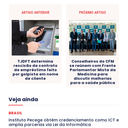
ARTIGO ANTERIOR
PRÓXIMO ARTIGO
TJDFT determina
Conselheiros do CFM
rescisão de contrato
se reúnem com Frente
de empréstimo feito
Parlamentar Mista da
por golpista em nome
Medicina para
de cliente
discutir melhorias
para a saúde pública
Acre
Alagoas
Amazonas
Bahia
BRASIL
Veja ainda
Ceará
Chikungunya
CLDF
COLUNAS
COMPORTAMENTO
CONCURSOS PÚBLICOS
Congressuanas & Esplanadumas
CONTRATO TEMPORÁRIO
BRASIL
Covid-19
Crônica Política
Crônicas
CULTURA
Instituto Pecege obtém credenciamento como ICT e
Cultura e Tal
DANÇA
Dengue
Denuncia
amplia parcerias via Lei da Informática
DESTAQUE BRASIL
DESTAQUE DF
DESTAQUE SAÚDE