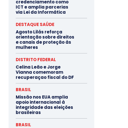
credenciamento como
ICT e amplia parcerias
via Lei da Informática
DESTAQUE SAÚDE
Agosto Lilás reforça
orientação sobre direitos
e canais de proteção às
mulheres
DISTRITO FEDERAL
Celina Leão e Jorge
Vianna comemoram
recuperaçao fiscal do DF
BRASIL
Missão nos EUA amplia
apoio internacional à
integridade das eleições
brasileiras
BRASIL