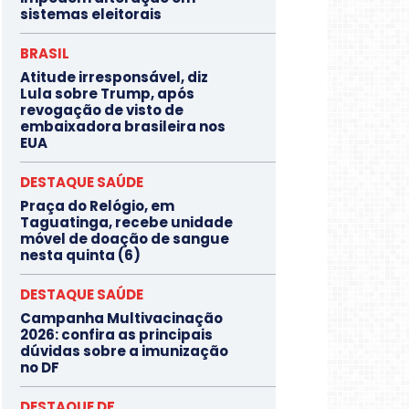
sistemas eleitorais
BRASIL
Atitude irresponsável, diz
Lula sobre Trump, após
revogação de visto de
embaixadora brasileira nos
EUA
DESTAQUE SAÚDE
Praça do Relógio, em
Taguatinga, recebe unidade
móvel de doação de sangue
nesta quinta (6)
DESTAQUE SAÚDE
Campanha Multivacinação
2026: confira as principais
dúvidas sobre a imunização
no DF
DESTAQUE DF