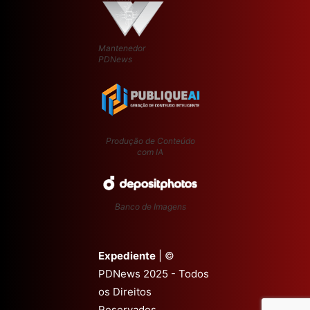
Mantenedor
PDNews
Produção de Conteúdo
com IA
Banco de Imagens
Expediente
| ©
PDNews 2025 - Todos
os Direitos
Reservados