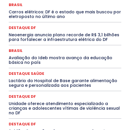
DESTAQUES
Destaques Enfermagem Unida
BRASIL
DESTAQUES OUTROS
DISTRITO FEDERAL
EDUCAÇÃO
Carros elétricos: DF é o estado que mais buscou por
ELEIÇÕES
EMPREGO E OPORTUNIDADES
ENTORNO
eletroposto no último ano
Especial
Espírito Santo
ESPORTE
ESTÁGIO
EVENTOS
EXPOSIÇÃO
Featured
Febre Amarela
DESTAQUE DF
Febre Oropouche
FILMES
Goiás
INTELIGÊNCIA ARTIFICIAL
INTERNACIONAL
Neoenergia anuncia plano recorde de R$ 3,1 bilhões
Jogos Online
JUDICIÁRIO
LITERATURA
Maranhão
para fortalecer a infraestrutura elétrica do DF
Marburg
Mato Grosso
Mato Grosso do Sul
MEIO AMBIENTE
Minas Gerais
MOBILIDADE
MPOX
BRASIL
MÚSICA
O Plantonista
Opinião
Oropouche
Pará
Avaliação do Ideb mostra avanço da educação
Paraíba
Paraná
Pernambuco
Piauí
POLÍTICA
básica no país
PROCESSO SELETIVO
PUBLIEDITORIAL
QUALIFICAÇÃO PROFISSIONAL
RESIDÊNCIA
DESTAQUE SAÚDE
Rio de Janeiro
Rio Grande do Sul
Roraima
Santa Catarina
São Paulo
SARAMPO
SAÚDE
Lactário do Hospital de Base garante alimentação
segura e personalizada aos pacientes
Saúde Agora
SEGURANÇA
Soltando o Verbo
TÁ FROID?
TEATRO
TECNOLOGIA
TIC TAC
Tocantins
Utilidade Pública
ZikaVirus
DESTAQUE DF
Unidade oferece atendimento especializado a
Mais
crianças e adolescentes vítimas de violência sexual
no DF
DESTAQUE DF