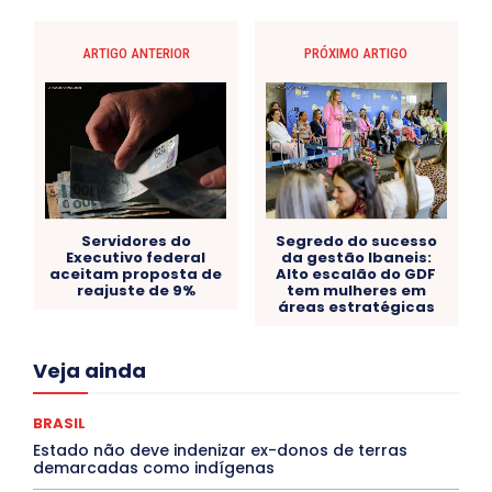
ARTIGO ANTERIOR
PRÓXIMO ARTIGO
Servidores do
Segredo do sucesso
Executivo federal
da gestão Ibaneis:
aceitam proposta de
Alto escalão do GDF
reajuste de 9%
tem mulheres em
áreas estratégicas
Acre
Alagoas
Amazonas
Bahia
BRASIL
Veja ainda
Ceará
Chikungunya
CLDF
COLUNAS
COMPORTAMENTO
CONCURSOS PÚBLICOS
Congressuanas & Esplanadumas
CONTRATO TEMPORÁRIO
BRASIL
Covid-19
Crônica Política
Crônicas
CULTURA
Estado não deve indenizar ex-donos de terras
Cultura e Tal
DANÇA
Dengue
Denuncia
demarcadas como indígenas
DESTAQUE BRASIL
DESTAQUE DF
DESTAQUE SAÚDE