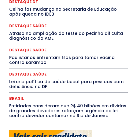
Paraíba
Paraná
Pernambuco
Piauí
POLÍTICA
DESTAQUE DF
PROCESSO SELETIVO
PUBLIEDITORIAL
Celina faz mudança na Secretaria de Educação
QUALIFICAÇÃO PROFISSIONAL
RESIDÊNCIA
após queda no IDEB
Rio de Janeiro
Rio Grande do Sul
Roraima
Santa Catarina
São Paulo
SARAMPO
SAÚDE
DESTAQUE SAÚDE
Saúde Agora
SEGURANÇA
Soltando o Verbo
Atraso na ampliação do teste do pezinho dificulta
TÁ FROID?
TEATRO
TECNOLOGIA
TIC TAC
diagnóstico da AME
Tocantins
Utilidade Pública
ZikaVirus
DESTAQUE SAÚDE
Mais
Paulistanos enfrentam filas para tomar vacina
contra sarampo
DESTAQUE SAÚDE
Lei cria política de saúde bucal para pessoas com
deficiência no DF
BRASIL
Entidades consideram que R$ 40 bilhões em dívidas
de grandes devedores reforçam urgência de lei
contra devedor contumaz no Rio de Janeiro