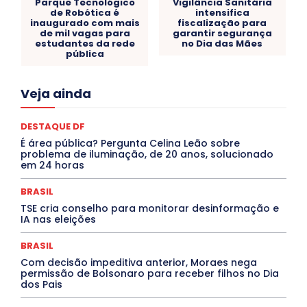
Parque Tecnológico
Vigilância Sanitária
de Robótica é
intensifica
inaugurado com mais
fiscalização para
de mil vagas para
garantir segurança
estudantes da rede
no Dia das Mães
pública
Acre
Alagoas
Amazonas
Bahia
BRASIL
Veja ainda
Ceará
Chikungunya
CLDF
COLUNAS
COMPORTAMENTO
CONCURSOS PÚBLICOS
Congressuanas & Esplanadumas
CONTRATO TEMPORÁRIO
DESTAQUE DF
Covid-19
Crônica Política
Crônicas
CULTURA
É área pública? Pergunta Celina Leão sobre
Cultura e Tal
DANÇA
Dengue
Denuncia
problema de iluminação, de 20 anos, solucionado
DESTAQUE BRASIL
DESTAQUE DF
DESTAQUE SAÚDE
em 24 horas
DESTAQUES
Destaques Enfermagem Unida
DESTAQUES OUTROS
DISTRITO FEDERAL
EDUCAÇÃO
BRASIL
ELEIÇÕES
EMPREGO E OPORTUNIDADES
ENTORNO
TSE cria conselho para monitorar desinformação e
Especial
Espírito Santo
ESPORTE
ESTÁGIO
IA nas eleições
EVENTOS
EXPOSIÇÃO
Featured
Febre Amarela
Febre Oropouche
FILMES
Goiás
BRASIL
INTELIGÊNCIA ARTIFICIAL
INTERNACIONAL
Jogos Online
JUDICIÁRIO
LITERATURA
Maranhão
Com decisão impeditiva anterior, Moraes nega
Marburg
Mato Grosso
Mato Grosso do Sul
permissão de Bolsonaro para receber filhos no Dia
dos Pais
MEIO AMBIENTE
Minas Gerais
MOBILIDADE
MPOX
MÚSICA
O Plantonista
Opinião
Oropouche
Pará