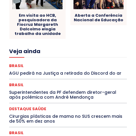
Em visita ao HCB,
Aberta a Conferência
pesquisadora da
Nacional de Educação
Fiocruz Margareth
Dalcolmo elogia
trabalho da unidade
Acre
Alagoas
Amazonas
Bahia
BRASIL
Veja ainda
Ceará
Chikungunya
CLDF
COLUNAS
COMPORTAMENTO
CONCURSOS PÚBLICOS
Congressuanas & Esplanadumas
CONTRATO TEMPORÁRIO
BRASIL
Covid-19
Crônica Política
Crônicas
CULTURA
AGU pedirá na Justiça a retirada do Discord do ar
Cultura e Tal
DANÇA
Dengue
Denuncia
DESTAQUE BRASIL
DESTAQUE DF
DESTAQUE SAÚDE
BRASIL
DESTAQUES
Destaques Enfermagem Unida
Superintendentes da PF defendem diretor-geral
DESTAQUES OUTROS
DISTRITO FEDERAL
EDUCAÇÃO
após polêmica com André Mendonça
ELEIÇÕES
EMPREGO E OPORTUNIDADES
ENTORNO
Especial
Espírito Santo
ESPORTE
ESTÁGIO
EVENTOS
EXPOSIÇÃO
Featured
Febre Amarela
DESTAQUE SAÚDE
Febre Oropouche
FILMES
Goiás
Cirurgias plásticas de mama no SUS crescem mais
INTELIGÊNCIA ARTIFICIAL
INTERNACIONAL
de 50% em dez anos
Jogos Online
JUDICIÁRIO
LITERATURA
Maranhão
Marburg
Mato Grosso
Mato Grosso do Sul
BRASIL
MEIO AMBIENTE
Minas Gerais
MOBILIDADE
MPOX