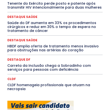
Tenente do Exército perde posto e patente após
MÚSICA
O Plantonista
Opinião
Oropouche
Pará
transmitir HIV intencionalmente para duas mulheres
Paraíba
Paraná
Pernambuco
Piauí
POLÍTICA
PROCESSO SELETIVO
PUBLIEDITORIAL
DESTAQUE SAÚDE
QUALIFICAÇÃO PROFISSIONAL
RESIDÊNCIA
Rio de Janeiro
Rio Grande do Sul
Roraima
Saúde do DF aumenta em 33% os procedimentos
Santa Catarina
São Paulo
SARAMPO
SAÚDE
cirúrgicos e reduz em 30% o tempo de espera no
tratamento de câncer
Saúde Agora
SEGURANÇA
Soltando o Verbo
TÁ FROID?
TEATRO
TECNOLOGIA
TIC TAC
Tocantins
Utilidade Pública
ZikaVirus
DESTAQUE SAÚDE
HBDF amplia oferta de tratamento menos invasivo
Mais
para obstruções nas artérias do coração
DESTAQUE DF
Carreta da Inclusão chega a Sobradinho com
serviços para pessoas com deficiência
CLDF
CLDF homenageia profissionais que atuam na
necropsia