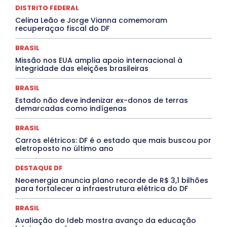
DISTRITO FEDERAL
Febre Oropouche
FILMES
Goiás
INTELIGÊNCIA ARTIFICIAL
INTERNACIONAL
Celina Leão e Jorge Vianna comemoram
Jogos Online
JUDICIÁRIO
LITERATURA
Maranhão
recuperaçao fiscal do DF
Marburg
Mato Grosso
Mato Grosso do Sul
MEIO AMBIENTE
Minas Gerais
MOBILIDADE
MPOX
BRASIL
MÚSICA
O Plantonista
Opinião
Oropouche
Pará
Missão nos EUA amplia apoio internacional à
Paraíba
Paraná
Pernambuco
Piauí
POLÍTICA
integridade das eleições brasileiras
PROCESSO SELETIVO
PUBLIEDITORIAL
QUALIFICAÇÃO PROFISSIONAL
RESIDÊNCIA
BRASIL
Rio de Janeiro
Rio Grande do Sul
Roraima
Santa Catarina
São Paulo
SARAMPO
SAÚDE
Estado não deve indenizar ex-donos de terras
demarcadas como indígenas
Saúde Agora
SEGURANÇA
Soltando o Verbo
TÁ FROID?
TEATRO
TECNOLOGIA
TIC TAC
Tocantins
Utilidade Pública
ZikaVirus
BRASIL
Carros elétricos: DF é o estado que mais buscou por
Mais
eletroposto no último ano
DESTAQUE DF
Neoenergia anuncia plano recorde de R$ 3,1 bilhões
para fortalecer a infraestrutura elétrica do DF
BRASIL
Avaliação do Ideb mostra avanço da educação