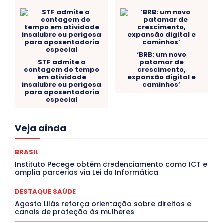
‘BRB: um novo
STF admite a
patamar de
contagem do tempo
crescimento,
em atividade
expansão digital e
insalubre ou perigosa
caminhos’
para aposentadoria
especial
Acre
Alagoas
Amazonas
Bahia
BRASIL
Veja ainda
Ceará
Chikungunya
CLDF
COLUNAS
COMPORTAMENTO
CONCURSOS PÚBLICOS
Congressuanas & Esplanadumas
CONTRATO TEMPORÁRIO
BRASIL
Covid-19
Crônica Política
Crônicas
CULTURA
Instituto Pecege obtém credenciamento como ICT e
Cultura e Tal
DANÇA
Dengue
Denuncia
amplia parcerias via Lei da Informática
DESTAQUE BRASIL
DESTAQUE DF
DESTAQUE SAÚDE
DESTAQUES
Destaques Enfermagem Unida
DESTAQUE SAÚDE
DESTAQUES OUTROS
DISTRITO FEDERAL
EDUCAÇÃO
Agosto Lilás reforça orientação sobre direitos e
ELEIÇÕES
EMPREGO E OPORTUNIDADES
ENTORNO
canais de proteção às mulheres
Especial
Espírito Santo
ESPORTE
ESTÁGIO
EVENTOS
EXPOSIÇÃO
Featured
Febre Amarela