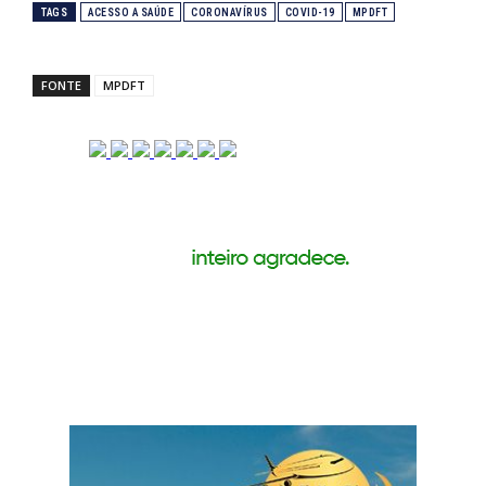
TAGS
ACESSO A SAÚDE
CORONAVÍRUS
COVID-19
MPDFT
FONTE
MPDFT