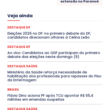
extensão no Paranoá
Acre
Alagoas
Amazonas
Bahia
BRASIL
Veja ainda
Ceará
Chikungunya
CLDF
COLUNAS
COMPORTAMENTO
CONCURSOS PÚBLICOS
Congressuanas & Esplanadumas
CONTRATO TEMPORÁRIO
DESTAQUE DF
Covid-19
Crônica Política
Crônicas
CULTURA
Eleições 2026 no DF: no primeiro debate do DF,
Cultura e Tal
DANÇA
Dengue
Denuncia
candidatos direcionam olhares à Celina Leão
DESTAQUE BRASIL
DESTAQUE DF
DESTAQUE SAÚDE
DESTAQUES
Destaques Enfermagem Unida
DESTAQUE DF
DESTAQUES OUTROS
DISTRITO FEDERAL
EDUCAÇÃO
Ao vivo: Candidatos ao GDF participam do primeiro
ELEIÇÕES
EMPREGO E OPORTUNIDADES
ENTORNO
debate das eleições neste domingo (9)
Especial
Espírito Santo
ESPORTE
ESTÁGIO
EVENTOS
EXPOSIÇÃO
Featured
Febre Amarela
DESTAQUE SAÚDE
Febre Oropouche
FILMES
Goiás
INTELIGÊNCIA ARTIFICIAL
INTERNACIONAL
Ministério da Saúde reforça necessidade de
Jogos Online
JUDICIÁRIO
LITERATURA
Maranhão
habilitação dos profissionais para repasses do Piso
Marburg
Mato Grosso
Mato Grosso do Sul
da Enfermagem
MEIO AMBIENTE
Minas Gerais
MOBILIDADE
MPOX
MÚSICA
O Plantonista
Opinião
Oropouche
Pará
BRASIL
Paraíba
Paraná
Pernambuco
Piauí
POLÍTICA
Flávio Dino aciona PF após TCU apontar R$ 55,4
PROCESSO SELETIVO
PUBLIEDITORIAL
milhões em emendas suspeitas
QUALIFICAÇÃO PROFISSIONAL
RESIDÊNCIA
Rio de Janeiro
Rio Grande do Sul
Roraima
DESTAQUE SAÚDE