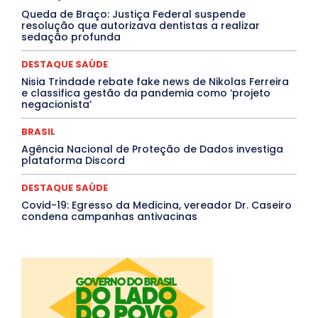
Santa Catarina
São Paulo
SARAMPO
SAÚDE
Queda de Braço: Justiça Federal suspende
Saúde Agora
SEGURANÇA
Soltando o Verbo
resolução que autorizava dentistas a realizar
TÁ FROID?
TEATRO
TECNOLOGIA
TIC TAC
sedação profunda
Tocantins
Utilidade Pública
ZikaVirus
DESTAQUE SAÚDE
Mais
Nisia Trindade rebate fake news de Nikolas Ferreira
e classifica gestão da pandemia como ‘projeto
negacionista’
BRASIL
Agência Nacional de Proteção de Dados investiga
plataforma Discord
DESTAQUE SAÚDE
Covid-19: Egresso da Medicina, vereador Dr. Caseiro
condena campanhas antivacinas