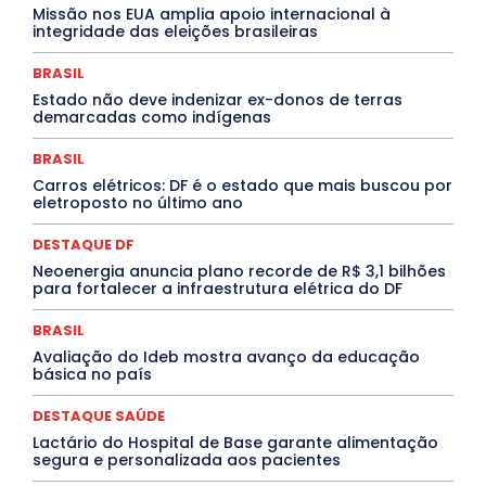
Missão nos EUA amplia apoio internacional à
ELEIÇÕES
EMPREGO E OPORTUNIDADES
ENTORNO
integridade das eleições brasileiras
Especial
Espírito Santo
ESPORTE
ESTÁGIO
EVENTOS
EXPOSIÇÃO
Featured
Febre Amarela
BRASIL
Febre Oropouche
FILMES
Goiás
INTELIGÊNCIA ARTIFICIAL
INTERNACIONAL
Estado não deve indenizar ex-donos de terras
Jogos Online
JUDICIÁRIO
LITERATURA
Maranhão
demarcadas como indígenas
Marburg
Mato Grosso
Mato Grosso do Sul
MEIO AMBIENTE
Minas Gerais
MOBILIDADE
MPOX
BRASIL
MÚSICA
O Plantonista
Opinião
Oropouche
Pará
Carros elétricos: DF é o estado que mais buscou por
Paraíba
Paraná
Pernambuco
Piauí
POLÍTICA
eletroposto no último ano
PROCESSO SELETIVO
PUBLIEDITORIAL
QUALIFICAÇÃO PROFISSIONAL
RESIDÊNCIA
DESTAQUE DF
Rio de Janeiro
Rio Grande do Sul
Roraima
Santa Catarina
São Paulo
SARAMPO
SAÚDE
Neoenergia anuncia plano recorde de R$ 3,1 bilhões
para fortalecer a infraestrutura elétrica do DF
Saúde Agora
SEGURANÇA
Soltando o Verbo
TÁ FROID?
TEATRO
TECNOLOGIA
TIC TAC
Tocantins
Utilidade Pública
ZikaVirus
BRASIL
Avaliação do Ideb mostra avanço da educação
Mais
básica no país
DESTAQUE SAÚDE
Lactário do Hospital de Base garante alimentação
segura e personalizada aos pacientes