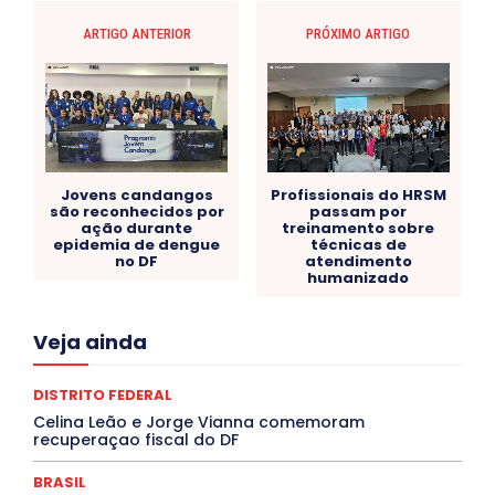
ARTIGO ANTERIOR
PRÓXIMO ARTIGO
Jovens candangos
Profissionais do HRSM
são reconhecidos por
passam por
ação durante
treinamento sobre
epidemia de dengue
técnicas de
no DF
atendimento
humanizado
Acre
Alagoas
Amazonas
Bahia
BRASIL
Veja ainda
Ceará
Chikungunya
CLDF
COLUNAS
COMPORTAMENTO
CONCURSOS PÚBLICOS
Congressuanas & Esplanadumas
CONTRATO TEMPORÁRIO
DISTRITO FEDERAL
Covid-19
Crônica Política
Crônicas
CULTURA
Celina Leão e Jorge Vianna comemoram
Cultura e Tal
DANÇA
Dengue
Denuncia
recuperaçao fiscal do DF
DESTAQUE BRASIL
DESTAQUE DF
DESTAQUE SAÚDE
DESTAQUES
Destaques Enfermagem Unida
BRASIL
DESTAQUES OUTROS
DISTRITO FEDERAL
EDUCAÇÃO