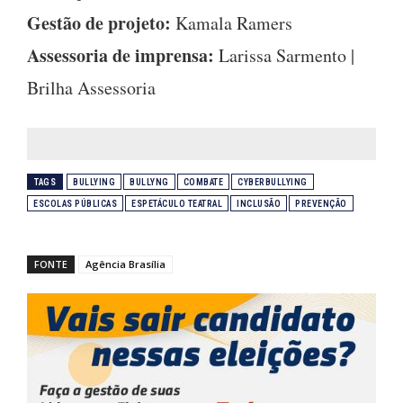
Gestão de projeto:
Kamala Ramers
Assessoria de imprensa:
Larissa Sarmento |
Brilha Assessoria
TAGS
BULLYING
BULLYNG
COMBATE
CYBERBULLYING
ESCOLAS PÚBLICAS
ESPETÁCULO TEATRAL
INCLUSÃO
PREVENÇÃO
FONTE
Agência Brasília