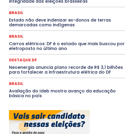
integridade das eleições brasileiras
PROCESSO SELETIVO
PUBLIEDITORIAL
QUALIFICAÇÃO PROFISSIONAL
RESIDÊNCIA
BRASIL
Rio de Janeiro
Rio Grande do Sul
Roraima
Santa Catarina
São Paulo
SARAMPO
SAÚDE
Estado não deve indenizar ex-donos de terras
demarcadas como indígenas
Saúde Agora
SEGURANÇA
Soltando o Verbo
TÁ FROID?
TEATRO
TECNOLOGIA
TIC TAC
Tocantins
Utilidade Pública
ZikaVirus
BRASIL
Carros elétricos: DF é o estado que mais buscou por
Mais
eletroposto no último ano
DESTAQUE DF
Neoenergia anuncia plano recorde de R$ 3,1 bilhões
para fortalecer a infraestrutura elétrica do DF
BRASIL
Avaliação do Ideb mostra avanço da educação
básica no país