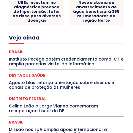
UBSs investem no
Novo sistema de
diagnóstico precoce
abastecimento de
de hipertensão, fator
água beneficiará 355
de risco para diversas
mil moradores da
doenças
região Norte
Acre
Alagoas
Amazonas
Bahia
BRASIL
Veja ainda
Ceará
Chikungunya
CLDF
COLUNAS
COMPORTAMENTO
CONCURSOS PÚBLICOS
Congressuanas & Esplanadumas
CONTRATO TEMPORÁRIO
BRASIL
Covid-19
Crônica Política
Crônicas
CULTURA
Instituto Pecege obtém credenciamento como ICT e
Cultura e Tal
DANÇA
Dengue
Denuncia
amplia parcerias via Lei da Informática
DESTAQUE BRASIL
DESTAQUE DF
DESTAQUE SAÚDE
DESTAQUES
Destaques Enfermagem Unida
DESTAQUE SAÚDE
DESTAQUES OUTROS
DISTRITO FEDERAL
EDUCAÇÃO
Agosto Lilás reforça orientação sobre direitos e
ELEIÇÕES
EMPREGO E OPORTUNIDADES
ENTORNO
canais de proteção às mulheres
Especial
Espírito Santo
ESPORTE
ESTÁGIO
EVENTOS
EXPOSIÇÃO
Featured
Febre Amarela
DISTRITO FEDERAL
Febre Oropouche
FILMES
Goiás
INTELIGÊNCIA ARTIFICIAL
INTERNACIONAL
Celina Leão e Jorge Vianna comemoram
Jogos Online
JUDICIÁRIO
LITERATURA
Maranhão
recuperaçao fiscal do DF
Marburg
Mato Grosso
Mato Grosso do Sul
MEIO AMBIENTE
Minas Gerais
MOBILIDADE
MPOX
BRASIL
MÚSICA
O Plantonista
Opinião
Oropouche
Pará
Missão nos EUA amplia apoio internacional à
Paraíba
Paraná
Pernambuco
Piauí
POLÍTICA