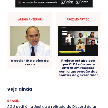
ARTIGO ANTERIOR
PRÓXIMO ARTIGO
A covid-19 e o pico da
Projeto estabelece
curva
que CLDF não pode
entrar em recesso
sem a aprovação das
contas do governador
Acre
Alagoas
Amazonas
Bahia
BRASIL
Veja ainda
Ceará
Chikungunya
CLDF
COLUNAS
COMPORTAMENTO
CONCURSOS PÚBLICOS
Congressuanas & Esplanadumas
CONTRATO TEMPORÁRIO
BRASIL
Covid-19
Crônica Política
Crônicas
CULTURA
AGU pedirá na Justiça a retirada do Discord do ar