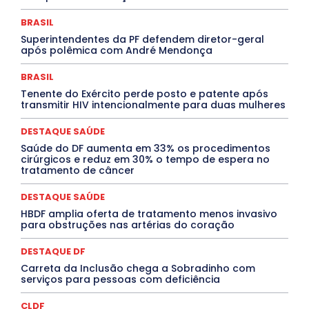
Cultura e Tal
DANÇA
Dengue
Denuncia
DESTAQUE BRASIL
DESTAQUE DF
DESTAQUE SAÚDE
BRASIL
DESTAQUES
Destaques Enfermagem Unida
Superintendentes da PF defendem diretor-geral
DESTAQUES OUTROS
DISTRITO FEDERAL
EDUCAÇÃO
após polêmica com André Mendonça
ELEIÇÕES
EMPREGO E OPORTUNIDADES
ENTORNO
Especial
Espírito Santo
ESPORTE
ESTÁGIO
EVENTOS
EXPOSIÇÃO
Featured
Febre Amarela
BRASIL
Febre Oropouche
FILMES
Goiás
Tenente do Exército perde posto e patente após
INTELIGÊNCIA ARTIFICIAL
INTERNACIONAL
transmitir HIV intencionalmente para duas mulheres
Jogos Online
JUDICIÁRIO
LITERATURA
Maranhão
Marburg
Mato Grosso
Mato Grosso do Sul
DESTAQUE SAÚDE
MEIO AMBIENTE
Minas Gerais
MOBILIDADE
MPOX
Saúde do DF aumenta em 33% os procedimentos
MÚSICA
O Plantonista
Opinião
Oropouche
Pará
cirúrgicos e reduz em 30% o tempo de espera no
Paraíba
Paraná
Pernambuco
Piauí
POLÍTICA
tratamento de câncer
PROCESSO SELETIVO
PUBLIEDITORIAL
QUALIFICAÇÃO PROFISSIONAL
RESIDÊNCIA
DESTAQUE SAÚDE
Rio de Janeiro
Rio Grande do Sul
Roraima
Santa Catarina
São Paulo
SARAMPO
SAÚDE
HBDF amplia oferta de tratamento menos invasivo
para obstruções nas artérias do coração
Saúde Agora
SEGURANÇA
Soltando o Verbo
TÁ FROID?
TEATRO
TECNOLOGIA
TIC TAC
Tocantins
Utilidade Pública
ZikaVirus
DESTAQUE DF
Carreta da Inclusão chega a Sobradinho com
Mais
serviços para pessoas com deficiência
CLDF