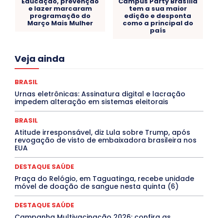
Educação, prevenção
Campus Party Brasília
e lazer marcaram
tem a sua maior
programação do
edição e desponta
Março Mais Mulher
como a principal do
país
Acre
Alagoas
Amazonas
Bahia
BRASIL
Veja ainda
Ceará
Chikungunya
CLDF
COLUNAS
COMPORTAMENTO
CONCURSOS PÚBLICOS
Congressuanas & Esplanadumas
CONTRATO TEMPORÁRIO
BRASIL
Covid-19
Crônica Política
Crônicas
CULTURA
Urnas eletrônicas: Assinatura digital e lacração
Cultura e Tal
DANÇA
Dengue
Denuncia
impedem alteração em sistemas eleitorais
DESTAQUE BRASIL
DESTAQUE DF
DESTAQUE SAÚDE
DESTAQUES
Destaques Enfermagem Unida
BRASIL
DESTAQUES OUTROS
DISTRITO FEDERAL
EDUCAÇÃO
Atitude irresponsável, diz Lula sobre Trump, após
ELEIÇÕES
EMPREGO E OPORTUNIDADES
ENTORNO
revogação de visto de embaixadora brasileira nos
Especial
Espírito Santo
ESPORTE
ESTÁGIO
EUA
EVENTOS
EXPOSIÇÃO
Featured
Febre Amarela
Febre Oropouche
FILMES
Goiás
DESTAQUE SAÚDE
INTELIGÊNCIA ARTIFICIAL
INTERNACIONAL
Jogos Online
JUDICIÁRIO
LITERATURA
Maranhão
Praça do Relógio, em Taguatinga, recebe unidade
Marburg
Mato Grosso
Mato Grosso do Sul
móvel de doação de sangue nesta quinta (6)
MEIO AMBIENTE
Minas Gerais
MOBILIDADE
MPOX
MÚSICA
O Plantonista
Opinião
Oropouche
Pará
DESTAQUE SAÚDE
Paraíba
Paraná
Pernambuco
Piauí
POLÍTICA
Campanha Multivacinação 2026: confira as