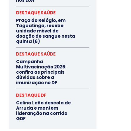
nos EUA
DESTAQUE SAÚDE
Praça do Relógio, em
Taguatinga, recebe
unidade móvel de
doação de sangue nesta
quinta (6)
DESTAQUE SAÚDE
Campanha
Multivacinação 2026:
confira as principais
dúvidas sobre a
imunização no DF
DESTAQUE DF
Celina Leão descola de
Arruda e mantem
lideranção na corrida
GDF