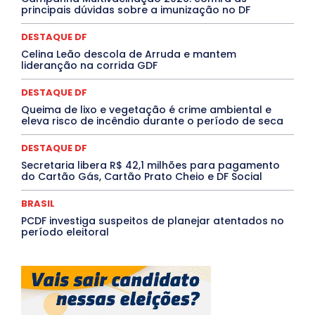
PROCESSO SELETIVO
PUBLIEDITORIAL
principais dúvidas sobre a imunização no DF
QUALIFICAÇÃO PROFISSIONAL
RESIDÊNCIA
Rio de Janeiro
Rio Grande do Sul
Roraima
DESTAQUE DF
Santa Catarina
São Paulo
SARAMPO
SAÚDE
Celina Leão descola de Arruda e mantem
Saúde Agora
SEGURANÇA
Soltando o Verbo
lideranção na corrida GDF
TÁ FROID?
TEATRO
TECNOLOGIA
TIC TAC
Tocantins
Utilidade Pública
ZikaVirus
DESTAQUE DF
Mais
Queima de lixo e vegetação é crime ambiental e
eleva risco de incêndio durante o período de seca
DESTAQUE DF
Secretaria libera R$ 42,1 milhões para pagamento
do Cartão Gás, Cartão Prato Cheio e DF Social
BRASIL
PCDF investiga suspeitos de planejar atentados no
período eleitoral