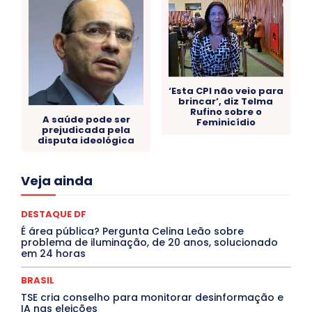
‘Esta CPI não veio para
brincar’, diz Telma
Rufino sobre o
A saúde pode ser
Feminicídio
prejudicada pela
disputa ideológica
Acre
Alagoas
Amazonas
Bahia
BRASIL
Veja ainda
Ceará
Chikungunya
CLDF
COLUNAS
COMPORTAMENTO
CONCURSOS PÚBLICOS
Congressuanas & Esplanadumas
CONTRATO TEMPORÁRIO
DESTAQUE DF
Covid-19
Crônica Política
Crônicas
CULTURA
É área pública? Pergunta Celina Leão sobre
Cultura e Tal
DANÇA
Dengue
Denuncia
problema de iluminação, de 20 anos, solucionado
DESTAQUE BRASIL
DESTAQUE DF
DESTAQUE SAÚDE
em 24 horas
DESTAQUES
Destaques Enfermagem Unida
DESTAQUES OUTROS
DISTRITO FEDERAL
EDUCAÇÃO
BRASIL
ELEIÇÕES
EMPREGO E OPORTUNIDADES
ENTORNO
TSE cria conselho para monitorar desinformação e
Especial
Espírito Santo
ESPORTE
ESTÁGIO
IA nas eleições