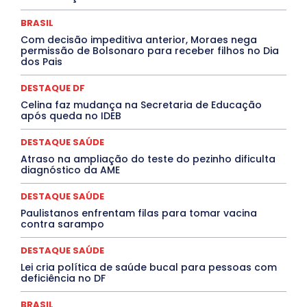
EVENTOS
EXPOSIÇÃO
Featured
Febre Amarela
Febre Oropouche
FILMES
Goiás
BRASIL
INTELIGÊNCIA ARTIFICIAL
INTERNACIONAL
Jogos Online
JUDICIÁRIO
LITERATURA
Maranhão
Com decisão impeditiva anterior, Moraes nega
Marburg
Mato Grosso
Mato Grosso do Sul
permissão de Bolsonaro para receber filhos no Dia
dos Pais
MEIO AMBIENTE
Minas Gerais
MOBILIDADE
MPOX
MÚSICA
O Plantonista
Opinião
Oropouche
Pará
Paraíba
Paraná
Pernambuco
Piauí
POLÍTICA
DESTAQUE DF
PROCESSO SELETIVO
PUBLIEDITORIAL
Celina faz mudança na Secretaria de Educação
QUALIFICAÇÃO PROFISSIONAL
RESIDÊNCIA
após queda no IDEB
Rio de Janeiro
Rio Grande do Sul
Roraima
Santa Catarina
São Paulo
SARAMPO
SAÚDE
DESTAQUE SAÚDE
Saúde Agora
SEGURANÇA
Soltando o Verbo
Atraso na ampliação do teste do pezinho dificulta
TÁ FROID?
TEATRO
TECNOLOGIA
TIC TAC
diagnóstico da AME
Tocantins
Utilidade Pública
ZikaVirus
DESTAQUE SAÚDE
Mais
Paulistanos enfrentam filas para tomar vacina
contra sarampo
DESTAQUE SAÚDE
Lei cria política de saúde bucal para pessoas com
deficiência no DF
BRASIL