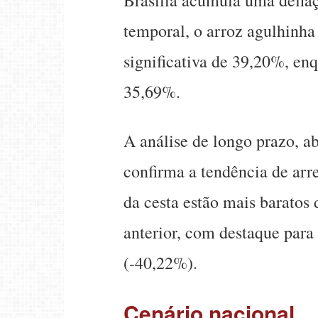
Brasília acumula uma defla
temporal, o arroz agulhinh
significativa de 39,20%, enq
35,69%.
A análise de longo prazo, a
confirma a tendência de arr
da cesta estão mais barato
anterior, com destaque para 
(-40,22%).
Cenário nacional