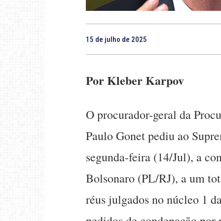
15 de julho de 2025
Por Kleber Karpov
O procurador-geral da Proc
Paulo Gonet pediu ao Supre
segunda-feira (14/Jul), a co
Bolsonaro (PL/RJ), a um tota
réus julgados no núcleo 1 d
pedidos de condenação por 