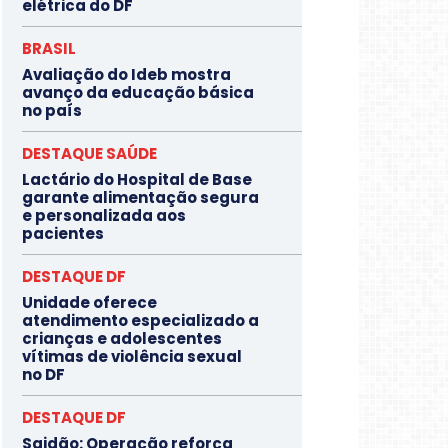
elétrica do DF
BRASIL
Avaliação do Ideb mostra
avanço da educação básica
no país
DESTAQUE SAÚDE
Lactário do Hospital de Base
garante alimentação segura
e personalizada aos
pacientes
DESTAQUE DF
Unidade oferece
atendimento especializado a
crianças e adolescentes
vítimas de violência sexual
no DF
DESTAQUE DF
Saidão: Operação reforça