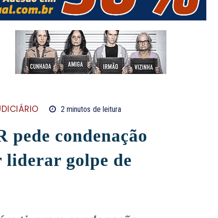
UDICIÁRIO
2
minutos
de leitura
R pede condenação
 liderar golpe de