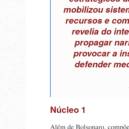
mobilizou siste
recursos e com
revelia do int
propagar narr
provocar a in
defender med
Núcleo 1
Além de Bolsonaro, compõem 