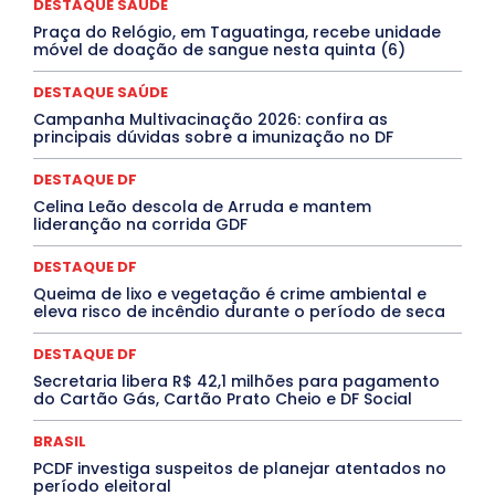
DESTAQUE SAÚDE
INTELIGÊNCIA ARTIFICIAL
INTERNACIONAL
Jogos Online
JUDICIÁRIO
LITERATURA
Maranhão
Praça do Relógio, em Taguatinga, recebe unidade
Marburg
Mato Grosso
Mato Grosso do Sul
móvel de doação de sangue nesta quinta (6)
MEIO AMBIENTE
Minas Gerais
MOBILIDADE
MPOX
MÚSICA
O Plantonista
Opinião
Oropouche
Pará
DESTAQUE SAÚDE
Paraíba
Paraná
Pernambuco
Piauí
POLÍTICA
Campanha Multivacinação 2026: confira as
PROCESSO SELETIVO
PUBLIEDITORIAL
principais dúvidas sobre a imunização no DF
QUALIFICAÇÃO PROFISSIONAL
RESIDÊNCIA
Rio de Janeiro
Rio Grande do Sul
Roraima
DESTAQUE DF
Santa Catarina
São Paulo
SARAMPO
SAÚDE
Celina Leão descola de Arruda e mantem
Saúde Agora
SEGURANÇA
Soltando o Verbo
lideranção na corrida GDF
TÁ FROID?
TEATRO
TECNOLOGIA
TIC TAC
Tocantins
Utilidade Pública
ZikaVirus
DESTAQUE DF
Mais
Queima de lixo e vegetação é crime ambiental e
eleva risco de incêndio durante o período de seca
DESTAQUE DF
Secretaria libera R$ 42,1 milhões para pagamento
do Cartão Gás, Cartão Prato Cheio e DF Social
BRASIL
PCDF investiga suspeitos de planejar atentados no
período eleitoral