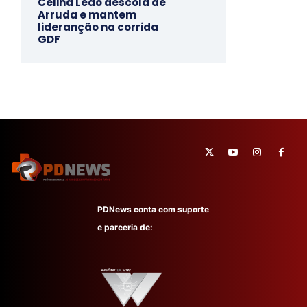
Celina Leão descola de
Arruda e mantem
lideranção na corrida
GDF
PDNews conta com suporte
e parceria de: