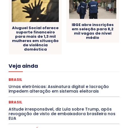
IBGE abre inscrições
Aluguel Social oferece
em seleção para 8,2
suporte financeiro
mil vagas de nível
para mais de 1,3 mil
médio
mulheres em situação
de violência
doméstica
Acre
Alagoas
Amazonas
Bahia
BRASIL
Veja ainda
Ceará
Chikungunya
CLDF
COLUNAS
COMPORTAMENTO
CONCURSOS PÚBLICOS
Congressuanas & Esplanadumas
CONTRATO TEMPORÁRIO
BRASIL
Covid-19
Crônica Política
Crônicas
CULTURA
Urnas eletrônicas: Assinatura digital e lacração
Cultura e Tal
DANÇA
Dengue
Denuncia
impedem alteração em sistemas eleitorais
DESTAQUE BRASIL
DESTAQUE DF
DESTAQUE SAÚDE
DESTAQUES
Destaques Enfermagem Unida
BRASIL
DESTAQUES OUTROS
DISTRITO FEDERAL
EDUCAÇÃO
Atitude irresponsável, diz Lula sobre Trump, após
ELEIÇÕES
EMPREGO E OPORTUNIDADES
ENTORNO
revogação de visto de embaixadora brasileira nos
Especial
Espírito Santo
ESPORTE
ESTÁGIO
EUA
EVENTOS
EXPOSIÇÃO
Featured
Febre Amarela
Febre Oropouche
FILMES
Goiás