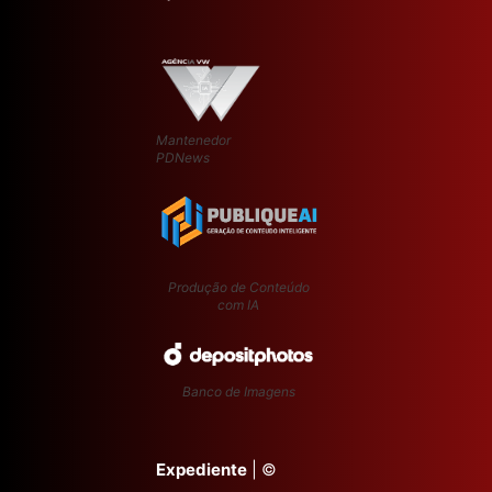
Mantenedor
PDNews
Produção de Conteúdo
com IA
Banco de Imagens
Expediente
| ©