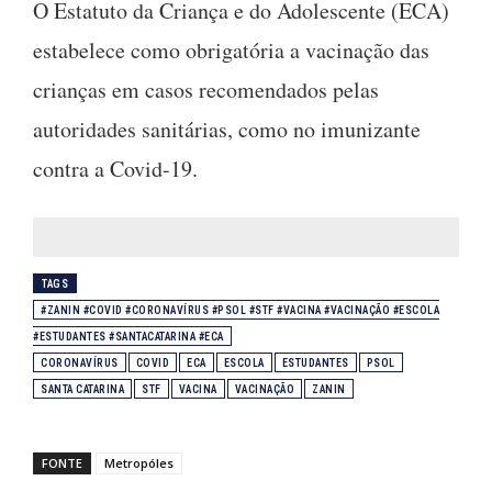
O Estatuto da Criança e do Adolescente (ECA)
estabelece como obrigatória a vacinação das
crianças em casos recomendados pelas
autoridades sanitárias, como no imunizante
contra a Covid-19.
TAGS
#ZANIN #COVID #CORONAVÍRUS #PSOL #STF #VACINA #VACINAÇÃO #ESCOLA
#ESTUDANTES #SANTACATARINA #ECA
CORONAVÍRUS
COVID
ECA
ESCOLA
ESTUDANTES
PSOL
SANTA CATARINA
STF
VACINA
VACINAÇÃO
ZANIN
FONTE
Metropóles