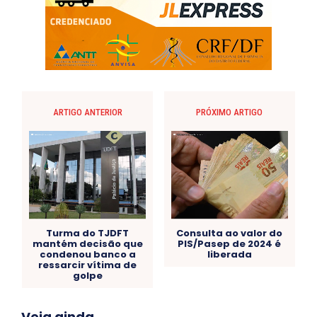
ARTIGO ANTERIOR
PRÓXIMO ARTIGO
Turma do TJDFT
Consulta ao valor do
mantém decisão que
PIS/Pasep de 2024 é
condenou banco a
liberada
ressarcir vítima de
golpe
Acre
Alagoas
Amazonas
Bahia
BRASIL
Veja ainda