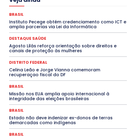
Ceará
Chikungunya
CLDF
COLUNAS
COMPORTAMENTO
CONCURSOS PÚBLICOS
Congressuanas & Esplanadumas
CONTRATO TEMPORÁRIO
BRASIL
Covid-19
Crônica Política
Crônicas
CULTURA
Instituto Pecege obtém credenciamento como ICT e
Cultura e Tal
DANÇA
Dengue
Denuncia
amplia parcerias via Lei da Informática
DESTAQUE BRASIL
DESTAQUE DF
DESTAQUE SAÚDE
DESTAQUES
Destaques Enfermagem Unida
DESTAQUE SAÚDE
DESTAQUES OUTROS
DISTRITO FEDERAL
EDUCAÇÃO
Agosto Lilás reforça orientação sobre direitos e
ELEIÇÕES
EMPREGO E OPORTUNIDADES
ENTORNO
canais de proteção às mulheres
Especial
Espírito Santo
ESPORTE
ESTÁGIO
EVENTOS
EXPOSIÇÃO
Featured
Febre Amarela
DISTRITO FEDERAL
Febre Oropouche
FILMES
Goiás
INTELIGÊNCIA ARTIFICIAL
INTERNACIONAL
Celina Leão e Jorge Vianna comemoram
Jogos Online
JUDICIÁRIO
LITERATURA
Maranhão
recuperaçao fiscal do DF
Marburg
Mato Grosso
Mato Grosso do Sul
MEIO AMBIENTE
Minas Gerais
MOBILIDADE
MPOX
BRASIL
MÚSICA
O Plantonista
Opinião
Oropouche
Pará
Missão nos EUA amplia apoio internacional à
Paraíba
Paraná
Pernambuco
Piauí
POLÍTICA
integridade das eleições brasileiras
PROCESSO SELETIVO
PUBLIEDITORIAL
QUALIFICAÇÃO PROFISSIONAL
RESIDÊNCIA
BRASIL
Rio de Janeiro
Rio Grande do Sul
Roraima
Santa Catarina
São Paulo
SARAMPO
SAÚDE
Estado não deve indenizar ex-donos de terras
demarcadas como indígenas
Saúde Agora
SEGURANÇA
Soltando o Verbo
TÁ FROID?
TEATRO
TECNOLOGIA
TIC TAC
Tocantins
Utilidade Pública
ZikaVirus
BRASIL