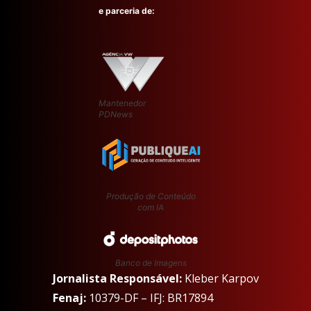
e parceria de:
Mantenedor
PDNews
Produção de Conteúdo
com IA
Banco de Imagens
Jornalista Responsável:
Kleber Karpov
Fenaj:
10379-DF – IFJ: BR17894