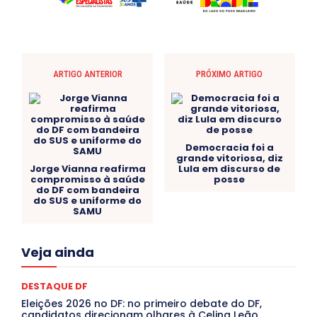
ARTIGO ANTERIOR
PRÓXIMO ARTIGO
Democracia foi a
grande vitoriosa, diz
Jorge Vianna reafirma
Lula em discurso de
compromisso à saúde
posse
do DF com bandeira
do SUS e uniforme do
SAMU
Acre
Alagoas
Amazonas
Bahia
BRASIL
Veja ainda
Ceará
Chikungunya
CLDF
COLUNAS
COMPORTAMENTO
CONCURSOS PÚBLICOS
Congressuanas & Esplanadumas
CONTRATO TEMPORÁRIO
DESTAQUE DF
Covid-19
Crônica Política
Crônicas
CULTURA
Eleições 2026 no DF: no primeiro debate do DF,
Cultura e Tal
DANÇA
Dengue
Denuncia
candidatos direcionam olhares à Celina Leão