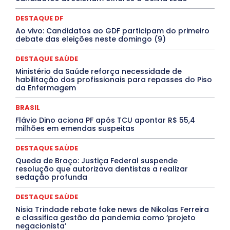
DESTAQUE BRASIL
DESTAQUE DF
DESTAQUE SAÚDE
DESTAQUES
Destaques Enfermagem Unida
DESTAQUE DF
DESTAQUES OUTROS
DISTRITO FEDERAL
EDUCAÇÃO
Ao vivo: Candidatos ao GDF participam do primeiro
ELEIÇÕES
EMPREGO E OPORTUNIDADES
ENTORNO
debate das eleições neste domingo (9)
Especial
Espírito Santo
ESPORTE
ESTÁGIO
EVENTOS
EXPOSIÇÃO
Featured
Febre Amarela
DESTAQUE SAÚDE
Febre Oropouche
FILMES
Goiás
INTELIGÊNCIA ARTIFICIAL
INTERNACIONAL
Ministério da Saúde reforça necessidade de
Jogos Online
JUDICIÁRIO
LITERATURA
Maranhão
habilitação dos profissionais para repasses do Piso
Marburg
Mato Grosso
Mato Grosso do Sul
da Enfermagem
MEIO AMBIENTE
Minas Gerais
MOBILIDADE
MPOX
MÚSICA
O Plantonista
Opinião
Oropouche
Pará
BRASIL
Paraíba
Paraná
Pernambuco
Piauí
POLÍTICA
Flávio Dino aciona PF após TCU apontar R$ 55,4
PROCESSO SELETIVO
PUBLIEDITORIAL
milhões em emendas suspeitas
QUALIFICAÇÃO PROFISSIONAL
RESIDÊNCIA
Rio de Janeiro
Rio Grande do Sul
Roraima
DESTAQUE SAÚDE
Santa Catarina
São Paulo
SARAMPO
SAÚDE
Queda de Braço: Justiça Federal suspende
Saúde Agora
SEGURANÇA
Soltando o Verbo
resolução que autorizava dentistas a realizar
TÁ FROID?
TEATRO
TECNOLOGIA
TIC TAC
sedação profunda
Tocantins
Utilidade Pública
ZikaVirus
DESTAQUE SAÚDE
Mais
Nisia Trindade rebate fake news de Nikolas Ferreira
e classifica gestão da pandemia como ‘projeto
negacionista’