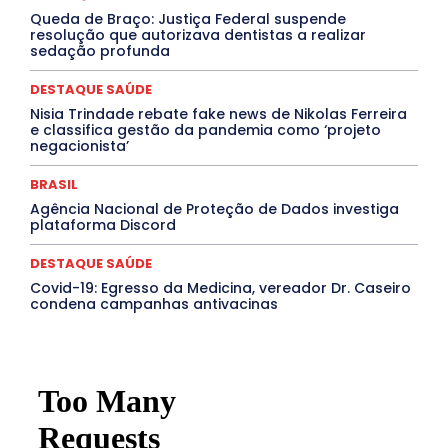
Santa Catarina
São Paulo
SARAMPO
SAÚDE
Queda de Braço: Justiça Federal suspende
Saúde Agora
SEGURANÇA
Soltando o Verbo
resolução que autorizava dentistas a realizar
TÁ FROID?
TEATRO
TECNOLOGIA
TIC TAC
sedação profunda
Tocantins
Utilidade Pública
ZikaVirus
DESTAQUE SAÚDE
Mais
Nisia Trindade rebate fake news de Nikolas Ferreira
e classifica gestão da pandemia como ‘projeto
negacionista’
BRASIL
Agência Nacional de Proteção de Dados investiga
plataforma Discord
DESTAQUE SAÚDE
Covid-19: Egresso da Medicina, vereador Dr. Caseiro
condena campanhas antivacinas