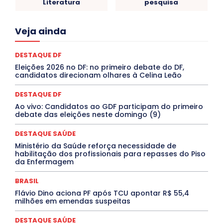
Literatura
pesquisa
Acre
Alagoas
Amazonas
Bahia
BRASIL
Veja ainda
Ceará
Chikungunya
CLDF
COLUNAS
COMPORTAMENTO
CONCURSOS PÚBLICOS
Congressuanas & Esplanadumas
CONTRATO TEMPORÁRIO
DESTAQUE DF
Covid-19
Crônica Política
Crônicas
CULTURA
Eleições 2026 no DF: no primeiro debate do DF,
Cultura e Tal
DANÇA
Dengue
Denuncia
candidatos direcionam olhares à Celina Leão
DESTAQUE BRASIL
DESTAQUE DF
DESTAQUE SAÚDE
DESTAQUES
Destaques Enfermagem Unida
DESTAQUE DF
DESTAQUES OUTROS
DISTRITO FEDERAL
EDUCAÇÃO
Ao vivo: Candidatos ao GDF participam do primeiro
ELEIÇÕES
EMPREGO E OPORTUNIDADES
ENTORNO
debate das eleições neste domingo (9)
Especial
Espírito Santo
ESPORTE
ESTÁGIO
EVENTOS
EXPOSIÇÃO
Featured
Febre Amarela
DESTAQUE SAÚDE
Febre Oropouche
FILMES
Goiás
INTELIGÊNCIA ARTIFICIAL
INTERNACIONAL
Ministério da Saúde reforça necessidade de
Jogos Online
JUDICIÁRIO
LITERATURA
Maranhão
habilitação dos profissionais para repasses do Piso
Marburg
Mato Grosso
Mato Grosso do Sul
da Enfermagem
MEIO AMBIENTE
Minas Gerais
MOBILIDADE
MPOX
MÚSICA
O Plantonista
Opinião
Oropouche
Pará
BRASIL
Paraíba
Paraná
Pernambuco
Piauí
POLÍTICA
Flávio Dino aciona PF após TCU apontar R$ 55,4
PROCESSO SELETIVO
PUBLIEDITORIAL
milhões em emendas suspeitas
QUALIFICAÇÃO PROFISSIONAL
RESIDÊNCIA
Rio de Janeiro
Rio Grande do Sul
Roraima
DESTAQUE SAÚDE