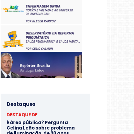
Destaques
DESTAQUE DF
É área pública? Pergunta
Celina Leão sobre problema
de iluminação, de 20 anos,