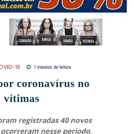
OVID-19
1
minutos
de leitura
por coronavírus no
 vítimas
oram registradas 40 novos
 ocorreram nesse período,