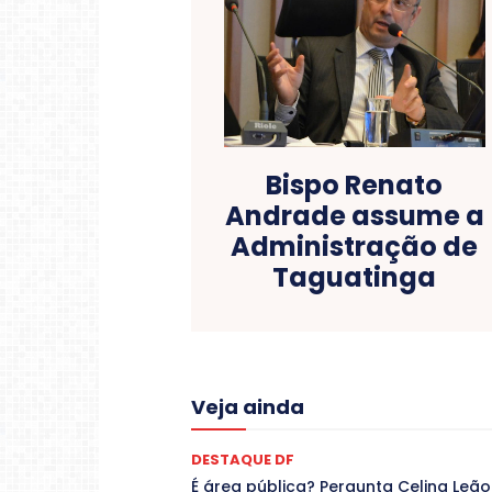
Bispo Renato
Andrade assume a
Administração de
Taguatinga
Acre
Alagoas
Amazon
Veja ainda
COLUNAS
COMPORTAMENTO
C
CONTRATO TEMPORÁRIO
Covid-19
DANÇA
Dengue
Denuncia
DESTAQUE DF
DESTAQUES
Destaques Enfer
É área pública? Pergunta Celina Leão