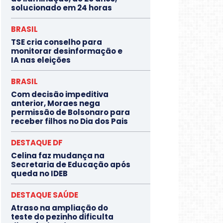
solucionado em 24 horas
BRASIL
TSE cria conselho para
monitorar desinformação e
IA nas eleições
BRASIL
Com decisão impeditiva
anterior, Moraes nega
permissão de Bolsonaro para
receber filhos no Dia dos Pais
DESTAQUE DF
Celina faz mudança na
Secretaria de Educação após
queda no IDEB
DESTAQUE SAÚDE
Atraso na ampliação do
teste do pezinho dificulta