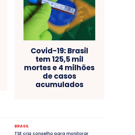
Covid-19: Brasil
tem 125,5 mil
mortes e 4 milhões
de casos
acumulados
as
Bahia
BRASIL
Ceará
Chikungunya
CLDF
ONCURSOS PÚBLICOS
Congressuanas & Esplanadumas
Crônica Política
Crônicas
CULTURA
Cultura e Tal
DESTAQUE BRASIL
DESTAQUE DF
DESTAQUE SAÚDE
BRASIL
magem Unida
DESTAQUES OUTROS
DISTRITO FEDERAL
TSE cria conselho para monitorar