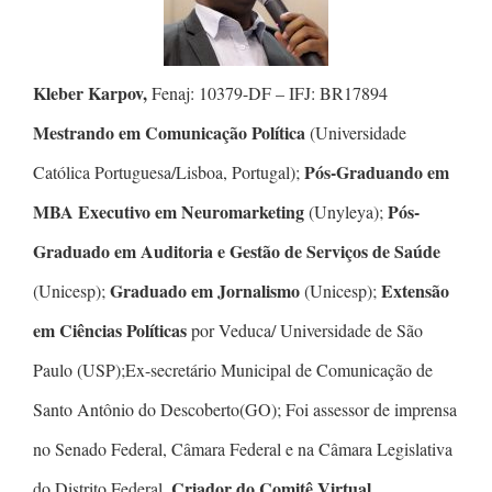
Kleber Karpov,
Fenaj: 10379-DF – IFJ: BR17894
Mestrando em Comunicação Política
(Universidade
Pós-Graduando em
Católica Portuguesa/Lisboa, Portugal);
MBA Executivo em Neuromarketing
Pós-
(Unyleya);
Graduado em Auditoria e Gestão de Serviços de Saúde
Graduado em Jornalismo
Extensão
(Unicesp);
(Unicesp);
em Ciências Políticas
por Veduca/ Universidade de São
Paulo (USP);Ex-secretário Municipal de Comunicação de
Santo Antônio do Descoberto(GO); Foi assessor de imprensa
no Senado Federal, Câmara Federal e na Câmara Legislativa
Criador do Comitê Virtual
do Distrito Federal.