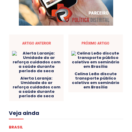
ARTIGO ANTERIOR
PRÓXIMO ARTIGO
Celina Leão discute
Alerta Laranja:
transporte público
Umidade do ar
coletivo em seminário
reforça cuidados com
em Brasília
a saúde durante
período de seca
Acre
Alagoas
Amazonas
Bahia
BRASIL
Veja ainda
Ceará
Chikungunya
CLDF
COLUNAS
COMPORTAMENTO
CONCURSOS PÚBLICOS
Congressuanas & Esplanadumas
CONTRATO TEMPORÁRIO
BRASIL
Covid-19
Crônica Política
Crônicas
CULTURA