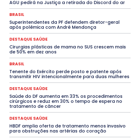
AGU pedirá na Justiça a retirada do Discord do ar
Cultura e Tal
DANÇA
Dengue
Denuncia
DESTAQUE BRASIL
DESTAQUE DF
DESTAQUE SAÚDE
BRASIL
DESTAQUES
Destaques Enfermagem Unida
Superintendentes da PF defendem diretor-geral
DESTAQUES OUTROS
DISTRITO FEDERAL
EDUCAÇÃO
após polêmica com André Mendonça
ELEIÇÕES
EMPREGO E OPORTUNIDADES
ENTORNO
Especial
Espírito Santo
ESPORTE
ESTÁGIO
EVENTOS
EXPOSIÇÃO
Featured
Febre Amarela
DESTAQUE SAÚDE
Febre Oropouche
FILMES
Goiás
Cirurgias plásticas de mama no SUS crescem mais
INTELIGÊNCIA ARTIFICIAL
INTERNACIONAL
de 50% em dez anos
Jogos Online
JUDICIÁRIO
LITERATURA
Maranhão
Marburg
Mato Grosso
Mato Grosso do Sul
BRASIL
MEIO AMBIENTE
Minas Gerais
MOBILIDADE
MPOX
Tenente do Exército perde posto e patente após
MÚSICA
O Plantonista
Opinião
Oropouche
Pará
transmitir HIV intencionalmente para duas mulheres
Paraíba
Paraná
Pernambuco
Piauí
POLÍTICA
PROCESSO SELETIVO
PUBLIEDITORIAL
DESTAQUE SAÚDE
QUALIFICAÇÃO PROFISSIONAL
RESIDÊNCIA
Rio de Janeiro
Rio Grande do Sul
Roraima
Saúde do DF aumenta em 33% os procedimentos
Santa Catarina
São Paulo
SARAMPO
SAÚDE
cirúrgicos e reduz em 30% o tempo de espera no
tratamento de câncer
Saúde Agora
SEGURANÇA
Soltando o Verbo
TÁ FROID?
TEATRO
TECNOLOGIA
TIC TAC
Tocantins
Utilidade Pública
ZikaVirus
DESTAQUE SAÚDE
HBDF amplia oferta de tratamento menos invasivo
Mais
para obstruções nas artérias do coração