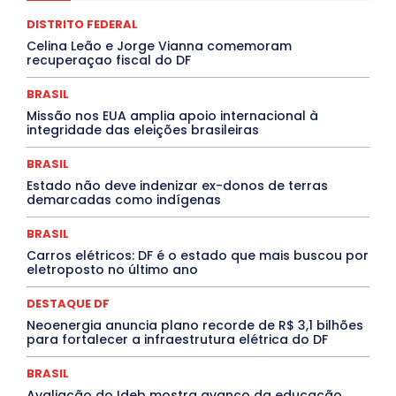
COMPORTAMENTO
CONCURSOS PÚBLICOS
Congressuanas & Esplanadumas
CONTRATO TEMPORÁRIO
DISTRITO FEDERAL
Covid-19
Crônica Política
Crônicas
CULTURA
Celina Leão e Jorge Vianna comemoram
Cultura e Tal
DANÇA
Dengue
Denuncia
recuperaçao fiscal do DF
DESTAQUE BRASIL
DESTAQUE DF
DESTAQUE SAÚDE
DESTAQUES
Destaques Enfermagem Unida
BRASIL
DESTAQUES OUTROS
DISTRITO FEDERAL
EDUCAÇÃO
Missão nos EUA amplia apoio internacional à
ELEIÇÕES
EMPREGO E OPORTUNIDADES
ENTORNO
integridade das eleições brasileiras
Especial
Espírito Santo
ESPORTE
ESTÁGIO
EVENTOS
EXPOSIÇÃO
Featured
Febre Amarela
BRASIL
Febre Oropouche
FILMES
Goiás
INTELIGÊNCIA ARTIFICIAL
INTERNACIONAL
Estado não deve indenizar ex-donos de terras
Jogos Online
JUDICIÁRIO
LITERATURA
Maranhão
demarcadas como indígenas
Marburg
Mato Grosso
Mato Grosso do Sul
MEIO AMBIENTE
Minas Gerais
MOBILIDADE
MPOX
BRASIL
MÚSICA
O Plantonista
Opinião
Oropouche
Pará
Carros elétricos: DF é o estado que mais buscou por
Paraíba
Paraná
Pernambuco
Piauí
POLÍTICA
eletroposto no último ano
PROCESSO SELETIVO
PUBLIEDITORIAL
QUALIFICAÇÃO PROFISSIONAL
RESIDÊNCIA
DESTAQUE DF
Rio de Janeiro
Rio Grande do Sul
Roraima
Santa Catarina
São Paulo
SARAMPO
SAÚDE
Neoenergia anuncia plano recorde de R$ 3,1 bilhões
para fortalecer a infraestrutura elétrica do DF
Saúde Agora
SEGURANÇA
Soltando o Verbo
TÁ FROID?
TEATRO
TECNOLOGIA
TIC TAC
Tocantins
Utilidade Pública
ZikaVirus
BRASIL
Avaliação do Ideb mostra avanço da educação