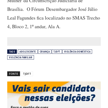
Mulher da Circunscrição Judiciária de
Brasília. O Fórum Desembargador José Júlio
Leal Fagundes fica localizado no SMAS Trecho
4, Bloco 2, 1º andar, Ala A.
TAGS
ADOLESCENTE
CRIANÇA
TJDFT
VIOLÊNCIA DOMÉSTICA
VIOLÊNCIA FAMILIAR
FONTE
TJDFT