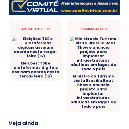
ARTIGO ANTERIOR
PRÓXIMO ARTIGO
Eleições: TSE e
plataformas digitais
assinam acordo nesta
terça-feira (15)
Ministro do Turismo
visita Brasília Boat
Show e anuncia
projeto para
implantar
infraestruturas
náuticas em lagos de
todo o país
Acre
Alagoas
Amazonas
Bahia
BRASIL
Veja ainda
Ceará
Chikungunya
CLDF
COLUNAS