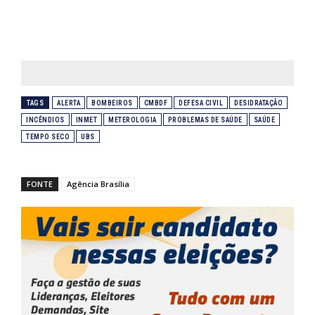
TAGS
ALERTA
BOMBEIROS
CMBDF
DEFESA CIVIL
DESIDRATAÇÃO
INCÊNDIOS
INMET
METEROLOGIA
PROBLEMAS DE SAÚDE
SAÚDE
TEMPO SECO
UBS
FONTE
Agência Brasília