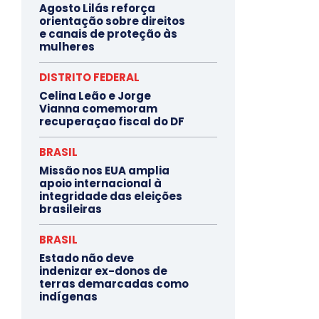
Agosto Lilás reforça
orientação sobre direitos
e canais de proteção às
mulheres
DISTRITO FEDERAL
Celina Leão e Jorge
Vianna comemoram
recuperaçao fiscal do DF
BRASIL
Missão nos EUA amplia
apoio internacional à
integridade das eleições
brasileiras
BRASIL
Estado não deve
indenizar ex-donos de
terras demarcadas como
indígenas