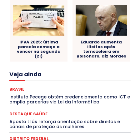
IPVA 2025: última
Eduardo aumenta
parcela começa a
ilícitos após
vencer na segunda
tornozeleira em
(21)
Bolsonaro, diz Moraes
Acre
Alagoas
Amazonas
Bahia
BRASIL
Veja ainda
Ceará
Chikungunya
CLDF
COLUNAS
COMPORTAMENTO
CONCURSOS PÚBLICOS
Congressuanas & Esplanadumas
CONTRATO TEMPORÁRIO
BRASIL
Covid-19
Crônica Política
Crônicas
CULTURA
Instituto Pecege obtém credenciamento como ICT e
Cultura e Tal
DANÇA
Dengue
Denuncia
amplia parcerias via Lei da Informática
DESTAQUE BRASIL
DESTAQUE DF
DESTAQUE SAÚDE
DESTAQUES
Destaques Enfermagem Unida
DESTAQUE SAÚDE
DESTAQUES OUTROS
DISTRITO FEDERAL
EDUCAÇÃO
Agosto Lilás reforça orientação sobre direitos e
ELEIÇÕES
EMPREGO E OPORTUNIDADES
ENTORNO
canais de proteção às mulheres
Especial
Espírito Santo
ESPORTE
ESTÁGIO
EVENTOS
EXPOSIÇÃO
Featured
Febre Amarela
DISTRITO FEDERAL
Febre Oropouche
FILMES
Goiás