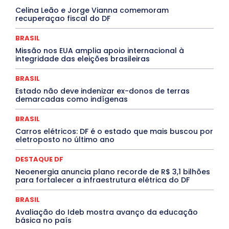
INTELIGÊNCIA ARTIFICIAL
INTERNACIONAL
Celina Leão e Jorge Vianna comemoram
Jogos Online
JUDICIÁRIO
LITERATURA
Maranhão
recuperaçao fiscal do DF
Marburg
Mato Grosso
Mato Grosso do Sul
MEIO AMBIENTE
Minas Gerais
MOBILIDADE
MPOX
BRASIL
MÚSICA
O Plantonista
Opinião
Oropouche
Pará
Missão nos EUA amplia apoio internacional à
Paraíba
Paraná
Pernambuco
Piauí
POLÍTICA
integridade das eleições brasileiras
PROCESSO SELETIVO
PUBLIEDITORIAL
QUALIFICAÇÃO PROFISSIONAL
RESIDÊNCIA
BRASIL
Rio de Janeiro
Rio Grande do Sul
Roraima
Santa Catarina
São Paulo
SARAMPO
SAÚDE
Estado não deve indenizar ex-donos de terras
demarcadas como indígenas
Saúde Agora
SEGURANÇA
Soltando o Verbo
TÁ FROID?
TEATRO
TECNOLOGIA
TIC TAC
Tocantins
Utilidade Pública
ZikaVirus
BRASIL
Carros elétricos: DF é o estado que mais buscou por
Mais
eletroposto no último ano
DESTAQUE DF
Neoenergia anuncia plano recorde de R$ 3,1 bilhões
para fortalecer a infraestrutura elétrica do DF
BRASIL
Avaliação do Ideb mostra avanço da educação
básica no país