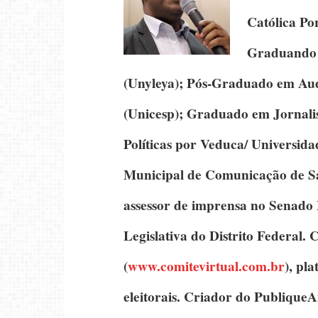
Católica Po
Graduando 
(Unyleya);
Pós-Graduado em Audi
(Unicesp);
Graduado em Jornal
Políticas
por Veduca/ Universidad
Municipal de Comunicação de Sa
assessor de imprensa no Senado
Legislativa do Distrito Federal.
C
(
www.comitevirtual.com.br
), pl
eleitorais.
Criador do PubliqueA