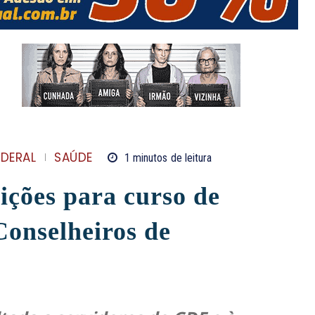
EDERAL
SAÚDE
1
minutos
de leitura
ições para curso de
onselheiros de