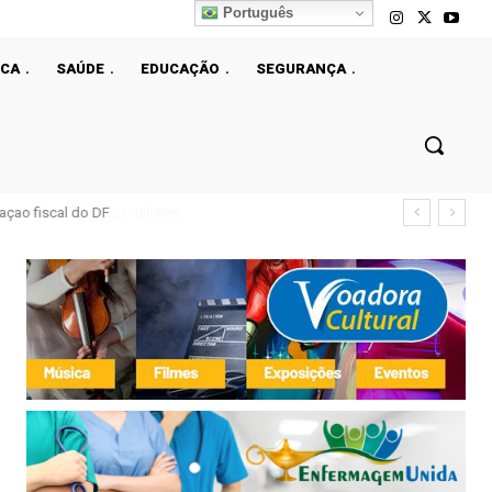
Português
ICA
SAÚDE
EDUCAÇÃO
SEGURANÇA
çao fiscal do DF