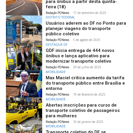
para ônibus a partir desta quinta-
feira (18)
Redação PDNews
-
17 de setembro de 2025
DISTRITO FEDERAL
Usuários aderem ao DF no Ponto para
planejar viagens do transporte
público coletivo
Redação PDNews
-
5 de agosto de 2025
DESTAQUE DF
GDF inicia entrega de 444 novos
ônibus e lança aplicativo para
modernizar transporte coletivo
Redação PDNews
-
29 de julho de 2025
MOBILIDADE
Max Maciel critica aumento da tarifa
do transporte público entre Brasília e
entorno
Redação PDNews
-
19 de fevereiro de 2025
MOBILIDADE
Abertas inscrições para curso de
transporte coletivo de passageiros
para mulheres
Redação PDNews
-
10 de janeiro de 2025
MOBILIDADE
Transporte coletivo do DF se