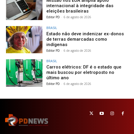
Missão nos EUA amplia apoio
internacional à integridade das
eleições brasileiras
Editor PD
-
6 de agosto de 2026
BRASIL
Estado não deve indenizar ex-donos
de terras demarcadas como
indígenas
Editor PD
-
6 de agosto de 2026
BRASIL
Carros elétricos: DF é o estado que
mais buscou por eletroposto no
último ano
Editor PD
-
6 de agosto de 2026