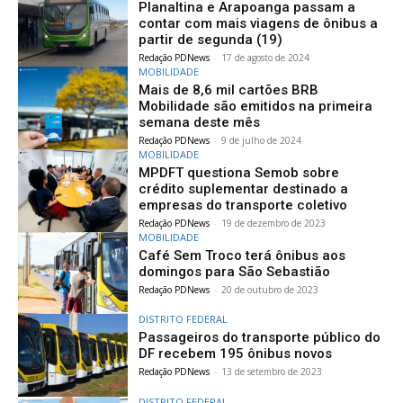
Planaltina e Arapoanga passam a
contar com mais viagens de ônibus a
partir de segunda (19)
Redação PDNews
-
17 de agosto de 2024
MOBILIDADE
Mais de 8,6 mil cartões BRB
Mobilidade são emitidos na primeira
semana deste mês
Redação PDNews
-
9 de julho de 2024
MOBILIDADE
MPDFT questiona Semob sobre
crédito suplementar destinado a
empresas do transporte coletivo
Redação PDNews
-
19 de dezembro de 2023
MOBILIDADE
Café Sem Troco terá ônibus aos
domingos para São Sebastião
Redação PDNews
-
20 de outubro de 2023
DISTRITO FEDERAL
Passageiros do transporte público do
DF recebem 195 ônibus novos
Redação PDNews
-
13 de setembro de 2023
DISTRITO FEDERAL