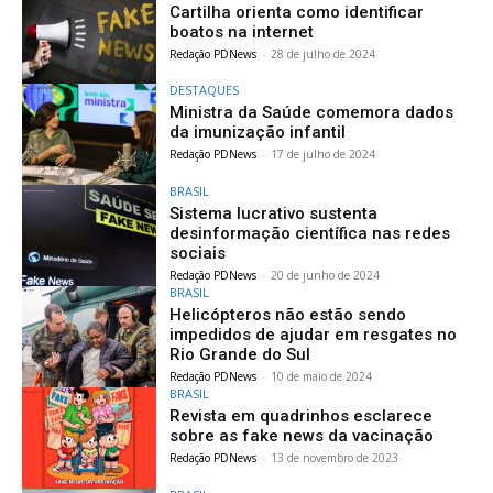
Cartilha orienta como identificar
boatos na internet
Redação PDNews
-
28 de julho de 2024
DESTAQUES
Ministra da Saúde comemora dados
da imunização infantil
Redação PDNews
-
17 de julho de 2024
BRASIL
Sistema lucrativo sustenta
desinformação científica nas redes
sociais
Redação PDNews
-
20 de junho de 2024
BRASIL
Helicópteros não estão sendo
impedidos de ajudar em resgates no
Rio Grande do Sul
Redação PDNews
-
10 de maio de 2024
BRASIL
Revista em quadrinhos esclarece
sobre as fake news da vacinação
Redação PDNews
-
13 de novembro de 2023