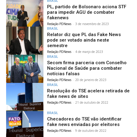
BRASIL
PL, partido de Bolsonaro aciona STF
para impedir AGU de combater
fakenews
Redação PDNews
-
3 de novembro de 2023
BRASIL
Relator diz que PL das Fake News
pode ser votado ainda neste
semestre
Redação PDNews
-
4 de março de 2023
BRASIL
Secom firma parceria com Conselho
Nacional de Saúde para combater
notícias falsas
Redação PDNews
-
20 de janeiro de 2023
BRASIL
Resolução do TSE acelera retirada de
fake news de sites
Redação PDNews
-
21 de outubro de 2022
BRASIL
Checadores do TSE vão identificar
fake news enviadas por eleitores
Redação PDNews
-
9 de outubro de 2022