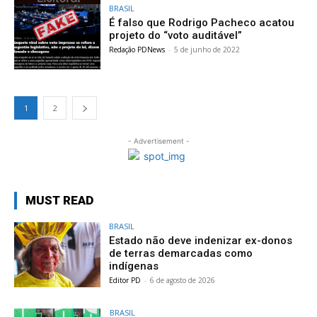
BRASIL
É falso que Rodrigo Pacheco acatou
projeto do “voto auditável”
Redação PDNews
-
5 de junho de 2022
1
2
- Advertisement -
MUST READ
BRASIL
Estado não deve indenizar ex-donos
de terras demarcadas como
indígenas
Editor PD
-
6 de agosto de 2026
BRASIL