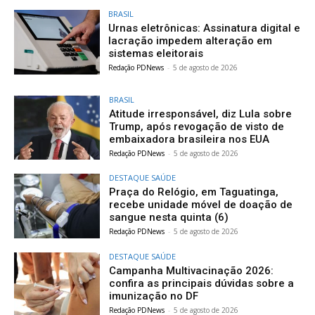
BRASIL
Urnas eletrônicas: Assinatura digital e
lacração impedem alteração em
sistemas eleitorais
Redação PDNews
-
5 de agosto de 2026
BRASIL
Atitude irresponsável, diz Lula sobre
Trump, após revogação de visto de
embaixadora brasileira nos EUA
Redação PDNews
-
5 de agosto de 2026
DESTAQUE SAÚDE
Praça do Relógio, em Taguatinga,
recebe unidade móvel de doação de
sangue nesta quinta (6)
Redação PDNews
-
5 de agosto de 2026
DESTAQUE SAÚDE
Campanha Multivacinação 2026:
confira as principais dúvidas sobre a
imunização no DF
Redação PDNews
-
5 de agosto de 2026