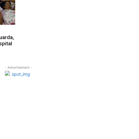
uarda,
spital
- Advertisement -