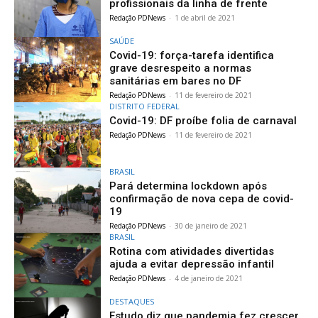
profissionais da linha de frente
Redação PDNews
-
1 de abril de 2021
SAÚDE
Covid-19: força-tarefa identifica
grave desrespeito a normas
sanitárias em bares no DF
Redação PDNews
-
11 de fevereiro de 2021
DISTRITO FEDERAL
Covid-19: DF proíbe folia de carnaval
Redação PDNews
-
11 de fevereiro de 2021
BRASIL
Pará determina lockdown após
confirmação de nova cepa de covid-
19
Redação PDNews
-
30 de janeiro de 2021
BRASIL
Rotina com atividades divertidas
ajuda a evitar depressão infantil
Redação PDNews
-
4 de janeiro de 2021
DESTAQUES
Estudo diz que pandemia fez crescer