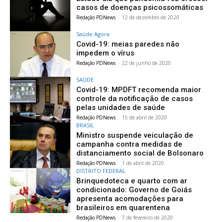
casos de doenças psicossomáticas
Redação PDNews
-
12 de dezembro de 2020
Saúde Agora
Covid-19: meias paredes não
impedem o vírus
Redação PDNews
-
22 de junho de 2020
SAÚDE
Covid-19: MPDFT recomenda maior
controle da notificação de casos
pelas unidades de saúde
Redação PDNews
-
15 de abril de 2020
BRASIL
Ministro suspende veiculação de
campanha contra medidas de
distanciamento social de Bolsonaro
Redação PDNews
-
1 de abril de 2020
DISTRITO FEDERAL
Brinquedoteca e quarto com ar
condicionado: Governo de Goiás
apresenta acomodações para
brasileiros em quarentena
Redação PDNews
-
7 de fevereiro de 2020