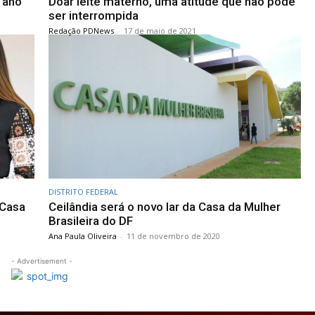
 ano
Doar leite materno, uma atitude que não pode
ser interrompida
Redação PDNews
-
17 de maio de 2021
DISTRITO FEDERAL
 Casa
Ceilândia será o novo lar da Casa da Mulher
Brasileira do DF
Ana Paula Oliveira
-
11 de novembro de 2020
- Advertisement -