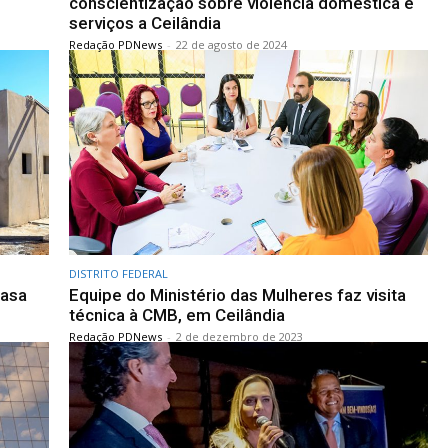
conscientização sobre violência doméstica e
serviços a Ceilândia
Redação PDNews
-
22 de agosto de 2024
DISTRITO FEDERAL
Casa
Equipe do Ministério das Mulheres faz visita
técnica à CMB, em Ceilândia
Redação PDNews
-
2 de dezembro de 2023