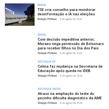
BRASIL
TSE cria conselho para monitorar
desinformação e IA nas eleições
Redação PDNews
-
8 de agosto de 2026
BRASIL
Com decisão impeditiva anterior,
Moraes nega permissão de Bolsonaro
para receber filhos no Dia dos Pais
Redação PDNews
-
8 de agosto de 2026
DESTAQUE DF
Celina faz mudança na Secretaria de
Educação após queda no IDEB
Redação PDNews
-
8 de agosto de 2026
DESTAQUE SAÚDE
Atraso na ampliação do teste do
pezinho dificulta diagnóstico da AME
Redação PDNews
-
8 de agosto de 2026