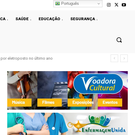
Português
ICA
SAÚDE
EDUCAÇÃO
SEGURANÇA
or eletroposto no último ano
ões para fortalecer a infraestrutura elétrica do DF