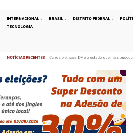
INTERNACIONAL
BRASIL
DISTRITO FEDERAL
POLÍT
TECNOLOGIA
NOTÍCIAS RECENTES
Carros elétricos: DF é o estado que mais buscou p
Neoenergia anuncia plano recorde de R$ 3,1 bilh