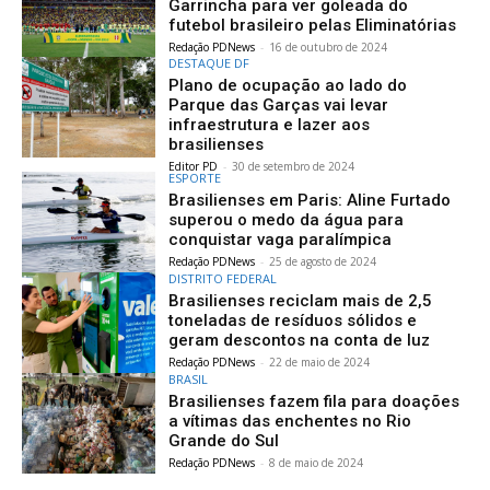
Garrincha para ver goleada do
futebol brasileiro pelas Eliminatórias
Redação PDNews
-
16 de outubro de 2024
DESTAQUE DF
Plano de ocupação ao lado do
Parque das Garças vai levar
infraestrutura e lazer aos
brasilienses
Editor PD
-
30 de setembro de 2024
ESPORTE
Brasilienses em Paris: Aline Furtado
superou o medo da água para
conquistar vaga paralímpica
Redação PDNews
-
25 de agosto de 2024
DISTRITO FEDERAL
Brasilienses reciclam mais de 2,5
toneladas de resíduos sólidos e
geram descontos na conta de luz
Redação PDNews
-
22 de maio de 2024
BRASIL
Brasilienses fazem fila para doações
a vítimas das enchentes no Rio
Grande do Sul
Redação PDNews
-
8 de maio de 2024