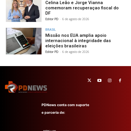
Celina Leão e Jorge Vianna
comemoram recuperaçao fiscal do
DF
Editor PD
-
6 de agosto de 2026
BRASIL
Missão nos EUA amplia apoio
internacional à integridade das
eleições brasileiras
Editor PD
-
6 de agosto de 2026
PDNews conta com suporte
e parceria de: