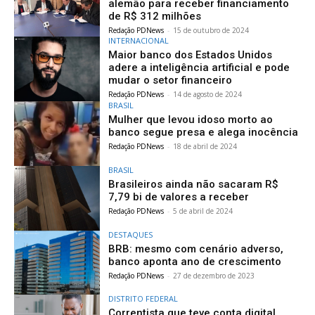
alemão para receber financiamento
de R$ 312 milhões
Redação PDNews
-
15 de outubro de 2024
INTERNACIONAL
Maior banco dos Estados Unidos
adere a inteligência artificial e pode
mudar o setor financeiro
Redação PDNews
-
14 de agosto de 2024
BRASIL
Mulher que levou idoso morto ao
banco segue presa e alega inocência
Redação PDNews
-
18 de abril de 2024
BRASIL
Brasileiros ainda não sacaram R$
7,79 bi de valores a receber
Redação PDNews
-
5 de abril de 2024
DESTAQUES
BRB: mesmo com cenário adverso,
banco aponta ano de crescimento
Redação PDNews
-
27 de dezembro de 2023
DISTRITO FEDERAL
Correntista que teve conta digital