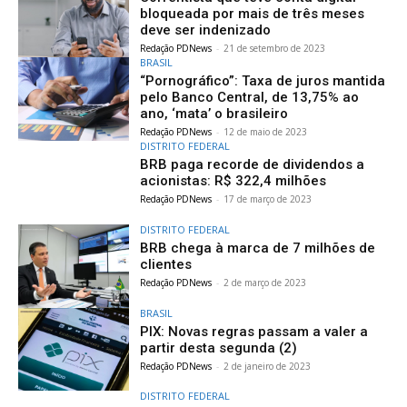
bloqueada por mais de três meses
deve ser indenizado
Redação PDNews
-
21 de setembro de 2023
BRASIL
“Pornográfico”: Taxa de juros mantida
pelo Banco Central, de 13,75% ao
ano, ‘mata’ o brasileiro
Redação PDNews
-
12 de maio de 2023
DISTRITO FEDERAL
BRB paga recorde de dividendos a
acionistas: R$ 322,4 milhões
Redação PDNews
-
17 de março de 2023
DISTRITO FEDERAL
BRB chega à marca de 7 milhões de
clientes
Redação PDNews
-
2 de março de 2023
BRASIL
PIX: Novas regras passam a valer a
partir desta segunda (2)
Redação PDNews
-
2 de janeiro de 2023
DISTRITO FEDERAL