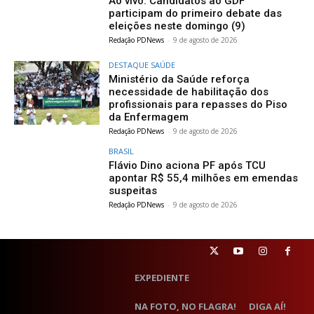
Ao vivo: Candidatos ao GDF
participam do primeiro debate das
eleições neste domingo (9)
Redação PDNews
-
9 de agosto de 2026
DESTAQUE SAÚDE
Ministério da Saúde reforça
necessidade de habilitação dos
profissionais para repasses do Piso
da Enfermagem
Redação PDNews
-
9 de agosto de 2026
BRASIL
Flávio Dino aciona PF após TCU
apontar R$ 55,4 milhões em emendas
suspeitas
Redação PDNews
-
9 de agosto de 2026
EXPEDIENTE
NA FOTO, NO FLAGRA!
DIGA AÍ!