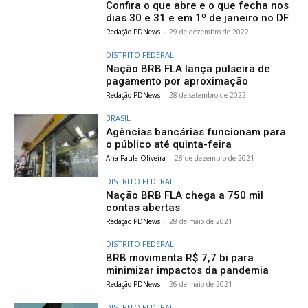
Confira o que abre e o que fecha nos
dias 30 e 31 e em 1º de janeiro no DF
Redação PDNews
-
29 de dezembro de 2022
DISTRITO FEDERAL
Nação BRB FLA lança pulseira de
pagamento por aproximação
Redação PDNews
-
28 de setembro de 2022
BRASIL
Agências bancárias funcionam para
o público até quinta-feira
Ana Paula Oliveira
-
28 de dezembro de 2021
DISTRITO FEDERAL
Nação BRB FLA chega a 750 mil
contas abertas
Redação PDNews
-
28 de maio de 2021
DISTRITO FEDERAL
BRB movimenta R$ 7,7 bi para
minimizar impactos da pandemia
Redação PDNews
-
26 de maio de 2021
DISTRITO FEDERAL