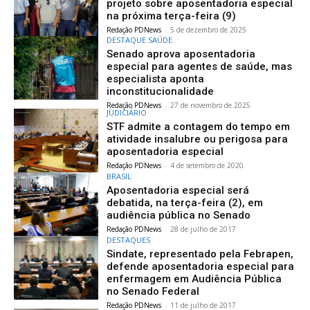
projeto sobre aposentadoria especial
na próxima terça-feira (9)
Redação PDNews
-
5 de dezembro de 2025
DESTAQUE SAÚDE
Senado aprova aposentadoria
especial para agentes de saúde, mas
especialista aponta
inconstitucionalidade
Redação PDNews
-
27 de novembro de 2025
JUDICIÁRIO
STF admite a contagem do tempo em
atividade insalubre ou perigosa para
aposentadoria especial
Redação PDNews
-
4 de setembro de 2020
BRASIL
Aposentadoria especial será
debatida, na terça-feira (2), em
audiência pública no Senado
Redação PDNews
-
28 de julho de 2017
DESTAQUES
Sindate, representado pela Febrapen,
defende aposentadoria especial para
enfermagem em Audiência Pública
no Senado Federal
Redação PDNews
-
11 de julho de 2017