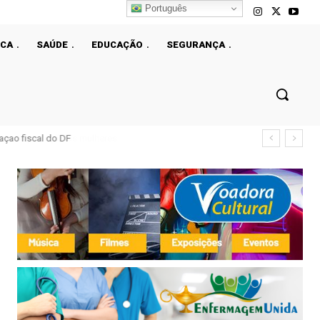
Português
ICA
SAÚDE
EDUCAÇÃO
SEGURANÇA
çao fiscal do DF