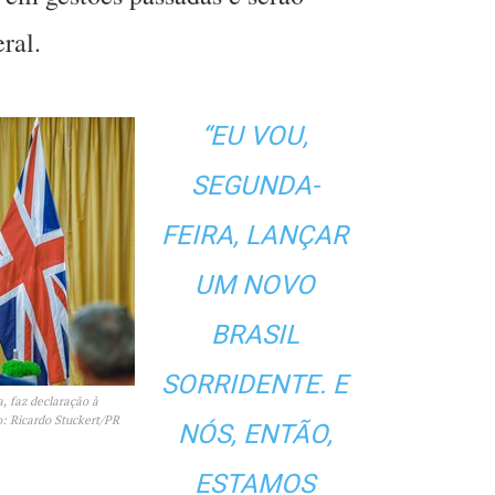
ral.
“EU VOU,
SEGUNDA-
FEIRA, LANÇAR
UM NOVO
BRASIL
SORRIDENTE. E
a, faz declaração à
o: Ricardo Stuckert/PR
NÓS, ENTÃO,
ESTAMOS