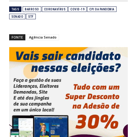
TAGS
BARROSO
CORONAVÍRUS
COVID-19
CPI DA PANDEMIA
SENADO
STF
FONTE
Agência Senado