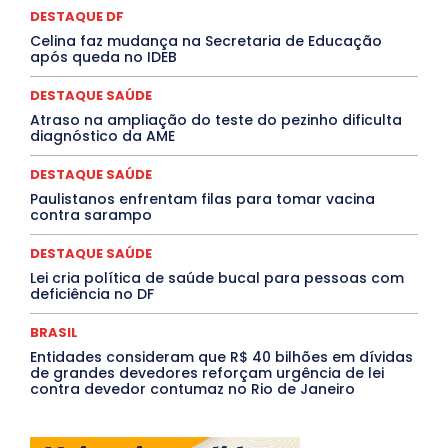
Paraíba
Paraná
Pernambuco
Piauí
POLÍTICA
DESTAQUE DF
PROCESSO SELETIVO
PUBLIEDITORIAL
Celina faz mudança na Secretaria de Educação
QUALIFICAÇÃO PROFISSIONAL
RESIDÊNCIA
após queda no IDEB
Rio de Janeiro
Rio Grande do Sul
Roraima
Santa Catarina
São Paulo
SARAMPO
SAÚDE
DESTAQUE SAÚDE
Saúde Agora
SEGURANÇA
Soltando o Verbo
Atraso na ampliação do teste do pezinho dificulta
TÁ FROID?
TEATRO
TECNOLOGIA
TIC TAC
diagnóstico da AME
Tocantins
Utilidade Pública
ZikaVirus
DESTAQUE SAÚDE
Mais
Paulistanos enfrentam filas para tomar vacina
contra sarampo
DESTAQUE SAÚDE
Lei cria política de saúde bucal para pessoas com
deficiência no DF
BRASIL
Entidades consideram que R$ 40 bilhões em dívidas
de grandes devedores reforçam urgência de lei
contra devedor contumaz no Rio de Janeiro