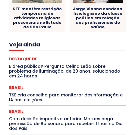
STF mantém restrição
Jorge Vianna condena
temporária de
fisiologismo da classe
atividades religiosas
política em relação
presenciais no Estado
aos profissionais de
de São Paulo
saúde
Acre
Alagoas
Amazonas
Bahia
BRASIL
Veja ainda
Ceará
Chikungunya
CLDF
COLUNAS
COMPORTAMENTO
CONCURSOS PÚBLICOS
Congressuanas & Esplanadumas
CONTRATO TEMPORÁRIO
DESTAQUE DF
Covid-19
Crônica Política
Crônicas
CULTURA
É área pública? Pergunta Celina Leão sobre
Cultura e Tal
DANÇA
Dengue
Denuncia
problema de iluminação, de 20 anos, solucionado
DESTAQUE BRASIL
DESTAQUE DF
DESTAQUE SAÚDE
em 24 horas
DESTAQUES
Destaques Enfermagem Unida
DESTAQUES OUTROS
DISTRITO FEDERAL
EDUCAÇÃO
BRASIL
ELEIÇÕES
EMPREGO E OPORTUNIDADES
ENTORNO
TSE cria conselho para monitorar desinformação e
Especial
Espírito Santo
ESPORTE
ESTÁGIO
IA nas eleições
EVENTOS
EXPOSIÇÃO
Featured
Febre Amarela
Febre Oropouche
FILMES
Goiás
BRASIL
INTELIGÊNCIA ARTIFICIAL
INTERNACIONAL
Jogos Online
JUDICIÁRIO
LITERATURA
Maranhão
Com decisão impeditiva anterior, Moraes nega
Marburg
Mato Grosso
Mato Grosso do Sul
permissão de Bolsonaro para receber filhos no Dia
dos Pais
MEIO AMBIENTE
Minas Gerais
MOBILIDADE
MPOX
MÚSICA
O Plantonista
Opinião
Oropouche
Pará