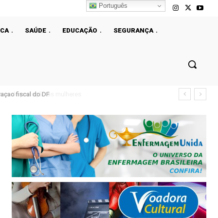
Português
ICA
SAÚDE
EDUCAÇÃO
SEGURANÇA
çao fiscal do DF