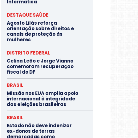
Informática
DESTAQUE SAÚDE
Agosto Lilás reforça
orientação sobre direitos e
canais de proteção às
mulheres
DISTRITO FEDERAL
Celina Leão e Jorge Vianna
comemoram recuperaçao
fiscal do DF
BRASIL
Missão nos EUA amplia apoio
internacional à integridade
das eleições brasileiras
BRASIL
Estado não deve indenizar
ex-donos de terras
demarcadas como