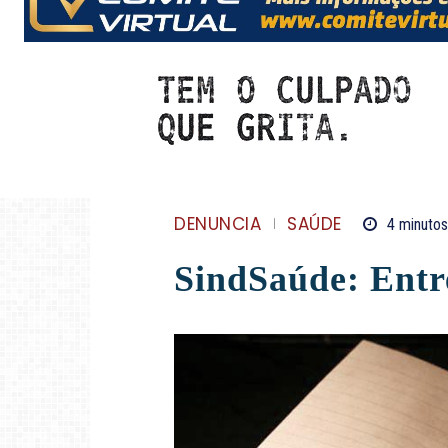
DENUNCIA
SAÚDE
4
minutos
SindSaúde: Entre