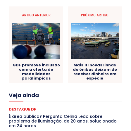
ARTIGO ANTERIOR
PRÓXIMO ARTIGO
GDF promove inclusão
Mais 111 novas linhas
com a oferta de
de ônibus deixam de
modalidades
receber dinheiro em
paralímpicas
espécie
Acre
Alagoas
Amazonas
Bahia
BRASIL
Veja ainda
Ceará
Chikungunya
CLDF
COLUNAS
COMPORTAMENTO
CONCURSOS PÚBLICOS
Congressuanas & Esplanadumas
CONTRATO TEMPORÁRIO
DESTAQUE DF
Covid-19
Crônica Política
Crônicas
CULTURA
É área pública? Pergunta Celina Leão sobre
Cultura e Tal
DANÇA
Dengue
Denuncia
problema de iluminação, de 20 anos, solucionado
DESTAQUE BRASIL
DESTAQUE DF
DESTAQUE SAÚDE
em 24 horas
DESTAQUES
Destaques Enfermagem Unida