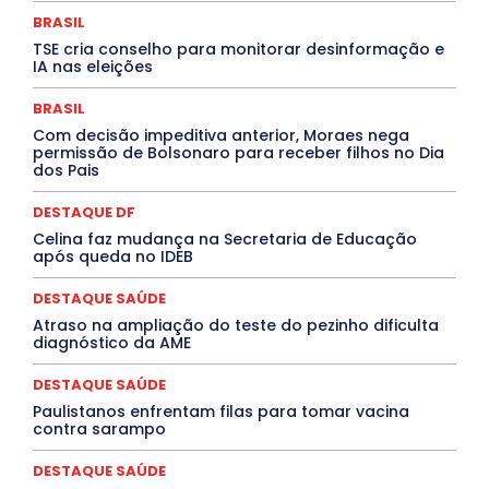
DESTAQUES OUTROS
DISTRITO FEDERAL
EDUCAÇÃO
BRASIL
ELEIÇÕES
EMPREGO E OPORTUNIDADES
ENTORNO
TSE cria conselho para monitorar desinformação e
Especial
Espírito Santo
ESPORTE
ESTÁGIO
IA nas eleições
EVENTOS
EXPOSIÇÃO
Featured
Febre Amarela
Febre Oropouche
FILMES
Goiás
BRASIL
INTELIGÊNCIA ARTIFICIAL
INTERNACIONAL
Jogos Online
JUDICIÁRIO
LITERATURA
Maranhão
Com decisão impeditiva anterior, Moraes nega
Marburg
Mato Grosso
Mato Grosso do Sul
permissão de Bolsonaro para receber filhos no Dia
dos Pais
MEIO AMBIENTE
Minas Gerais
MOBILIDADE
MPOX
MÚSICA
O Plantonista
Opinião
Oropouche
Pará
Paraíba
Paraná
Pernambuco
Piauí
POLÍTICA
DESTAQUE DF
PROCESSO SELETIVO
PUBLIEDITORIAL
Celina faz mudança na Secretaria de Educação
QUALIFICAÇÃO PROFISSIONAL
RESIDÊNCIA
após queda no IDEB
Rio de Janeiro
Rio Grande do Sul
Roraima
Santa Catarina
São Paulo
SARAMPO
SAÚDE
DESTAQUE SAÚDE
Saúde Agora
SEGURANÇA
Soltando o Verbo
Atraso na ampliação do teste do pezinho dificulta
TÁ FROID?
TEATRO
TECNOLOGIA
TIC TAC
diagnóstico da AME
Tocantins
Utilidade Pública
ZikaVirus
DESTAQUE SAÚDE
Mais
Paulistanos enfrentam filas para tomar vacina
contra sarampo
DESTAQUE SAÚDE