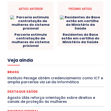
ARTIGO ANTERIOR
PRÓXIMO ARTIGO
Parceria estimula
Residentes do Base
contratação de
estão em cartilha do
mulheres do sistema
Ministério da Saúde
prisional
Acre
Alagoas
Amazonas
Bahia
BRASIL
Veja ainda
Ceará
Chikungunya
CLDF
COLUNAS
COMPORTAMENTO
CONCURSOS PÚBLICOS
Congressuanas & Esplanadumas
CONTRATO TEMPORÁRIO
BRASIL
Covid-19
Crônica Política
Crônicas
CULTURA
Instituto Pecege obtém credenciamento como ICT e
Cultura e Tal
DANÇA
Dengue
Denuncia
amplia parcerias via Lei da Informática
DESTAQUE BRASIL
DESTAQUE DF
DESTAQUE SAÚDE
DESTAQUES
Destaques Enfermagem Unida
DESTAQUE SAÚDE
DESTAQUES OUTROS
DISTRITO FEDERAL
EDUCAÇÃO
Agosto Lilás reforça orientação sobre direitos e
ELEIÇÕES
EMPREGO E OPORTUNIDADES
ENTORNO
canais de proteção às mulheres
Especial
Espírito Santo
ESPORTE
ESTÁGIO
EVENTOS
EXPOSIÇÃO
Featured
Febre Amarela