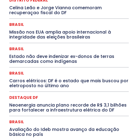
DISTRITO FEDERAL
Febre Oropouche
FILMES
Goiás
INTELIGÊNCIA ARTIFICIAL
INTERNACIONAL
Celina Leão e Jorge Vianna comemoram
Jogos Online
JUDICIÁRIO
LITERATURA
Maranhão
recuperaçao fiscal do DF
Marburg
Mato Grosso
Mato Grosso do Sul
MEIO AMBIENTE
Minas Gerais
MOBILIDADE
MPOX
BRASIL
MÚSICA
O Plantonista
Opinião
Oropouche
Pará
Missão nos EUA amplia apoio internacional à
Paraíba
Paraná
Pernambuco
Piauí
POLÍTICA
integridade das eleições brasileiras
PROCESSO SELETIVO
PUBLIEDITORIAL
QUALIFICAÇÃO PROFISSIONAL
RESIDÊNCIA
BRASIL
Rio de Janeiro
Rio Grande do Sul
Roraima
Santa Catarina
São Paulo
SARAMPO
SAÚDE
Estado não deve indenizar ex-donos de terras
demarcadas como indígenas
Saúde Agora
SEGURANÇA
Soltando o Verbo
TÁ FROID?
TEATRO
TECNOLOGIA
TIC TAC
Tocantins
Utilidade Pública
ZikaVirus
BRASIL
Carros elétricos: DF é o estado que mais buscou por
Mais
eletroposto no último ano
DESTAQUE DF
Neoenergia anuncia plano recorde de R$ 3,1 bilhões
para fortalecer a infraestrutura elétrica do DF
BRASIL
Avaliação do Ideb mostra avanço da educação
básica no país