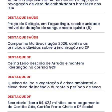
ELEIÇÕES
EMPREGO E OPORTUNIDADES
ENTORNO
revogação de visto de embaixadora brasileira nos
Especial
Espírito Santo
ESPORTE
ESTÁGIO
EUA
EVENTOS
EXPOSIÇÃO
Featured
Febre Amarela
Febre Oropouche
FILMES
Goiás
DESTAQUE SAÚDE
INTELIGÊNCIA ARTIFICIAL
INTERNACIONAL
Jogos Online
JUDICIÁRIO
LITERATURA
Maranhão
Praça do Relógio, em Taguatinga, recebe unidade
Marburg
Mato Grosso
Mato Grosso do Sul
móvel de doação de sangue nesta quinta (6)
MEIO AMBIENTE
Minas Gerais
MOBILIDADE
MPOX
MÚSICA
O Plantonista
Opinião
Oropouche
Pará
DESTAQUE SAÚDE
Paraíba
Paraná
Pernambuco
Piauí
POLÍTICA
Campanha Multivacinação 2026: confira as
PROCESSO SELETIVO
PUBLIEDITORIAL
principais dúvidas sobre a imunização no DF
QUALIFICAÇÃO PROFISSIONAL
RESIDÊNCIA
Rio de Janeiro
Rio Grande do Sul
Roraima
DESTAQUE DF
Santa Catarina
São Paulo
SARAMPO
SAÚDE
Celina Leão descola de Arruda e mantem
Saúde Agora
SEGURANÇA
Soltando o Verbo
lideranção na corrida GDF
TÁ FROID?
TEATRO
TECNOLOGIA
TIC TAC
Tocantins
Utilidade Pública
ZikaVirus
DESTAQUE DF
Mais
Queima de lixo e vegetação é crime ambiental e
eleva risco de incêndio durante o período de seca
DESTAQUE DF
Secretaria libera R$ 42,1 milhões para pagamento
do Cartão Gás, Cartão Prato Cheio e DF Social