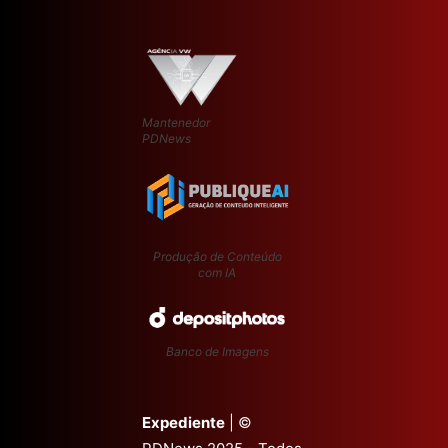
Mantenedor
PDNews
Produção de Conteúdo
com IA
Banco de Imagens
Expediente
| ©