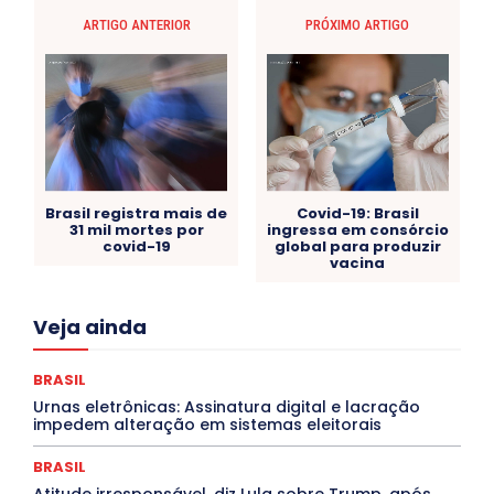
ARTIGO ANTERIOR
PRÓXIMO ARTIGO
Brasil registra mais de
Covid-19: Brasil
31 mil mortes por
ingressa em consórcio
covid-19
global para produzir
vacina
Acre
Alagoas
Amazonas
Bahia
BRASIL
Veja ainda
Ceará
Chikungunya
CLDF
COLUNAS
COMPORTAMENTO
CONCURSOS PÚBLICOS
Congressuanas & Esplanadumas
CONTRATO TEMPORÁRIO
BRASIL
Covid-19
Crônica Política
Crônicas
CULTURA
Urnas eletrônicas: Assinatura digital e lacração
Cultura e Tal
DANÇA
Dengue
Denuncia
impedem alteração em sistemas eleitorais
DESTAQUE BRASIL
DESTAQUE DF
DESTAQUE SAÚDE
DESTAQUES
Destaques Enfermagem Unida
BRASIL
DESTAQUES OUTROS
DISTRITO FEDERAL
EDUCAÇÃO
Atitude irresponsável, diz Lula sobre Trump, após